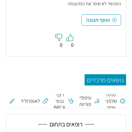
התכשיר לא שיפר את הפרוגנוזה
הוסף תגובה
0
0
נושאים מרכזיים
חיס
ס
מתח
רצף
צ
טיפולי
שלפני
גנטי
לאופרוליד
ה
פוריות
ווסת
BRCA
הנ
מ
הפפ
רופאים בתחום