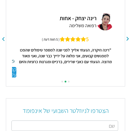
רינה יצחק - אחות
יווי
אחר
רפואה משלימה
5
( 5 חוות דעת )
"רינה היקרה, הגעתי אלייך לפני שנה למספר טיפולים שהפכו
למפגשים קבועים, אני מלווה על ידייך כבר שנה, ואני מאוד
מרוצה. הגעתי עם כאבי שרירים, ברכיים ומגרנות כרוניות והיום
ברוך ה׳ אני מרגישה טוב יותר וההתקפים של המגרנות פחתו
קראו
משמעותית. מעבר להקלה הפיזית, ידי הזהב שלך שאחרי כל
עליי
טיפול אני מרגישה כל כך טוב. יש גם הקלה רגשית, יש לך ידי זהב
ולב זהב. תודה רבה לך על המקצועיות והאנושיות, החום שאת
מעניקה והטיפול המסור. שמחה שמצאתי אותך וזוכה להיות
מטופלת שלך."
הצטרפו לניוזלטר השבועי של אינפומד