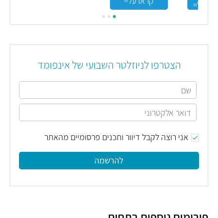
קראו עליי
כל
עליי
 זהב
את
ת
הצטרפו לניוזלטר השבועי של אינפומד
אני רוצה לקבל דיוור ותכנים פרסומיים מהאתר
להרשמה
פורומים נוספים בתחום