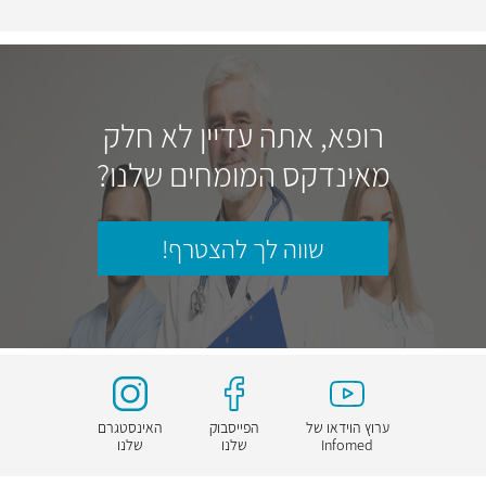
רופא, אתה עדיין לא חלק
מאינדקס המומחים שלנו?
שווה לך להצטרף!
ערוץ הוידאו של
הפייסבוק
האינסטגרם
Infomed
שלנו
שלנו