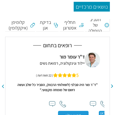
נושאים מרכזיים
תסביב
תחליף
בדיקת
קלומיפן
של
אסטרוגן
אגן
(איקקלומין)
הטפולה
רופאים בתחום
ד"ר עומר מור
יילוד וגינקולוגיה, רפואת נשים
5
( 22 חוות דעת )
"ד״ר מור היה סבלני (לשאלותי הרבות), הסביר כל שלב ועשה
רושם של מומחה מקצועי."
כו
ד
יום
ו
קראו