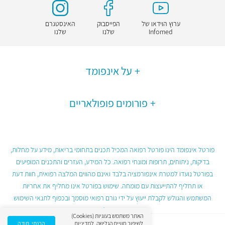
ערוץ הוידאו של
הפייסבוק
האינסטגרם
Infomed
שלנו
שלנו
על אינפומד
פורומים פופולאריים
פורטל אינפומד הינו פורטל רפואה המכיל תכנים בתחומי בריאות, מידע על מחלות,
בדיקות, ניתוחים, תרופות ומונחי רפואה. כל המידע, העזרים והתכנים המופיעים
בפורטל נועדו למטרת אינפורמציה בלבד ואינם מהווים המלצה רפואית, חוות דעת
או תחליף להתייעצות עם מומחה. שימוש בפורטל אינו מחליף את אחריות
המשתמש והגולש לקבלת ייעוץ על ידי גורם רפואי מוסמך ובכפוף לתנאי השימוש
בפורטל.
האתר משתמש בעוגיות (Cookies)
לשיפור חוויית הגלישה.
למדיניות
הבנתי, תודה