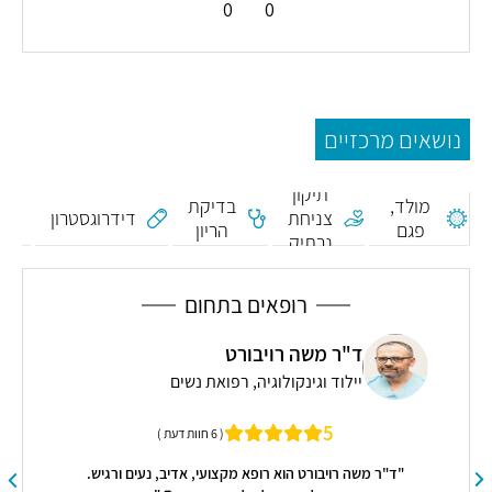
0
0
מום
נושאים מרכזיים
ח
מלידה,
מום
תיקון
מולד,
בדיקת
צניחת
דידרוגסטרון
פגם
הריון
נרתיק
מלידה,
פגם
ה
מולד
רופאים בתחום
ד"ר משה רויבורט
יילוד וגינקולוגיה, רפואת נשים
5
( 6 חוות דעת )
"ד"ר משה רויבורט הוא רופא מקצועי, אדיב, נעים ורגיש.