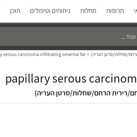
י
תרופות
מחלות
ניתוחים וטיפולים
תוכן
פ
 הרחם/שחלות/סרטן העריה)
>
y serous carcinoma infiltrating omental fat
papillary serous carcinoma
הרחם/רירית הרחם/שחלות/סרטן העריה)