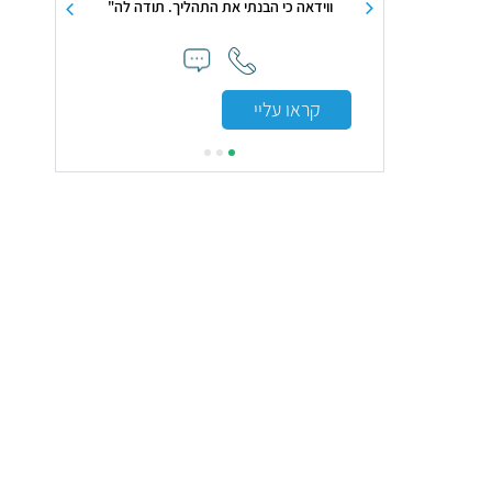
ת התהליך. תודה לה"
קראו עליי
קראו עלי