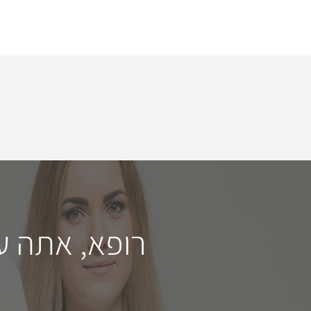
רופא, אתה ע