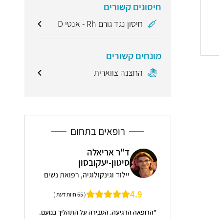
חיסונים קשורים
חיסון נגד גורם Rh - אנטי D
מונחים קשורים
החצנה צווארית
רופאים בתחום
אלה
ד"ר קובי טובי PHD -
ד"ר
ובסון
מרפאת טובי טבעי
ייל
ולוגיה, רפואת נשים
רפואה משלימה
מומחית ברפואת
5
( 65 חוות דעת )
( 5 חוות דעת )
גינקולוגית ו
קופות החולים
ירה על התהליך בנועם.
"פשוט מלאך בבגדי אדם 🙏🏼"
אמבולטו