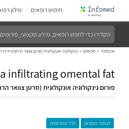
חיפוש רופאים
מילון רפוא
סוף
התפריט
הקלידו
הראשי.
כדי
לחפש
רופאים,
מידע
אינפומד
>
פורומים
>
גינקולוגיה אונקולוגית (סרטן צוואר הרחם/רירית
מקצועי,
פורומים
ועוד...
 infiltrating omental fat
פורום גינקולוגיה אונקולוגית (סרטן צוואר 
לעמוד הפורום
לכל הפורומים