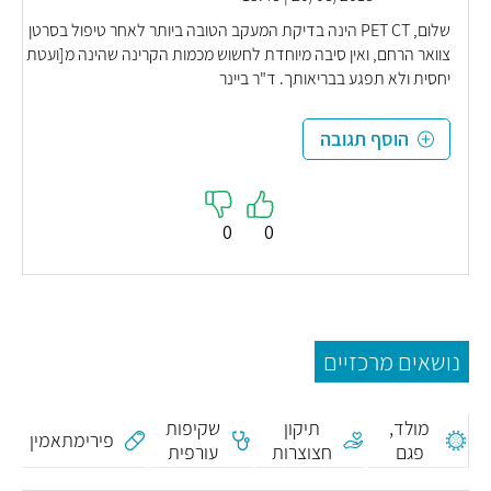
שלום, PET CT הינה בדיקת המעקב הטובה ביותר לאחר טיפול בסרטן
צוואר הרחם, ואין סיבה מיוחדת לחשוש מכמות הקרינה שהינה מ[ועטת
יחסית ולא תפגע בבריאותך. ד"ר ביינר
הוסף תגובה
0
0
מום
נושאים מרכזיים
מלידה,
מום
מולד,
תיקון
שקיפות
פירימתאמין
פגם
חצוצרות
עורפית
מלידה,