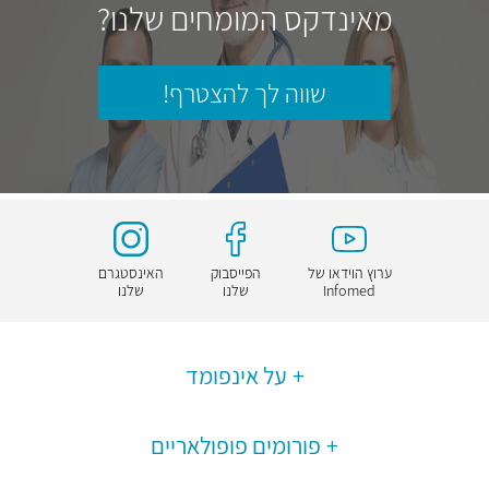
מאינדקס המומחים שלנו?
שווה לך להצטרף!
ערוץ הוידאו של
הפייסבוק
האינסטגרם
Infomed
שלנו
שלנו
על אינפומד
פורומים פופולאריים