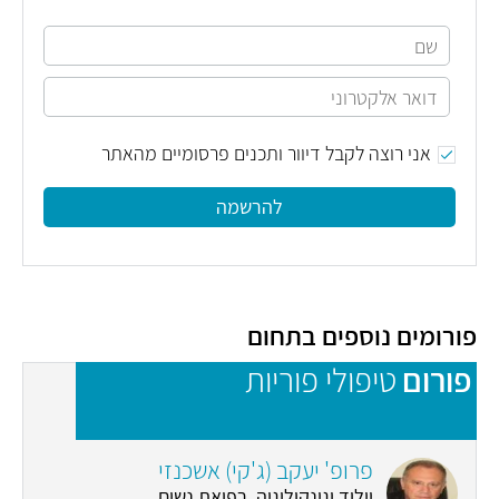
אני רוצה לקבל דיוור ותכנים פרסומיים מהאתר
להרשמה
פורומים נוספים בתחום
פורום
טיפולי פוריות
פ
פרופ' יעקב (ג'קי) אשכנזי
יילוד וגינקולוגיה, רפואת נשים