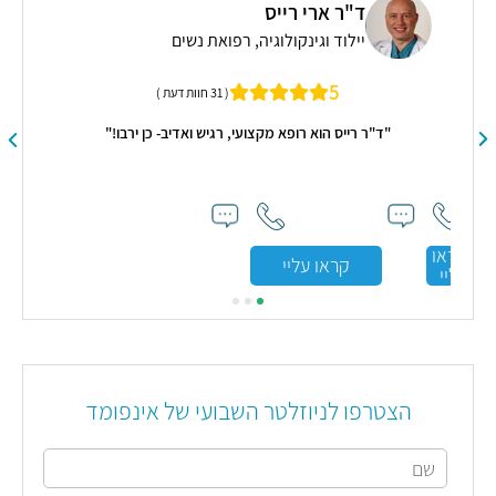
ד"ר ארי רייס
יילוד וגינקולוגיה, רפואת נשים
5
( 31 חוות דעת )
"ד"ר רייס הוא רופא מקצועי, רגיש ואדיב- כן ירבו!"
ותו
עי,
רון
אה
קראו
קראו עליי
עליי
הצטרפו לניוזלטר השבועי של אינפומד