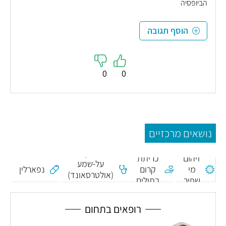
הביופסיה
הוסף תגובה
0
0
נושאים מרכזיים
בדיקת
זיהום
כריתת
על-שמע
מי
קרום
נפארלין
(אולטרסאונד)
שפיר
בתולים
בהריון
רופאים בתחום