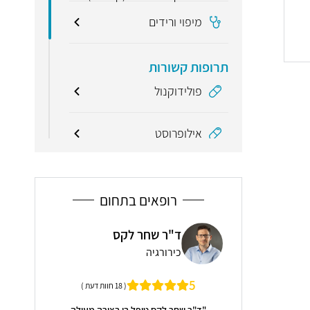
מיפוי ורידים
תרופות קשורות
פולידוקנול
אילופרוסט
מונחים קשורים
רופאים בתחום
אבחון (דיאגנוזה)
ד"ר שחר לקס
ד"ר אלכסנד
אולטרסאונד (גלי עלקול,
סונר)
כירורגיה
כירורגיה
וסגן מנהל
4.9
5
( 18 חוות דעת )
ן, בלינסון