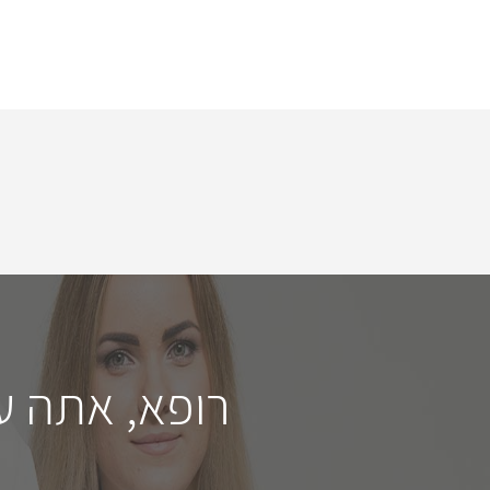
רופא, אתה ע