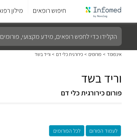
חיפוש רופאים
מילון רפוא
סוף
התפריט
הקלידו
הראשי.
כדי
לחפש
רופאים,
מידע
אינפומד
>
פורומים
>
כירורגית כלי דם
>
וריד בשד
מקצועי,
פורומים
ועוד...
וריד בשד
פורום כירורגית כלי דם
לעמוד הפורום
לכל הפורומים