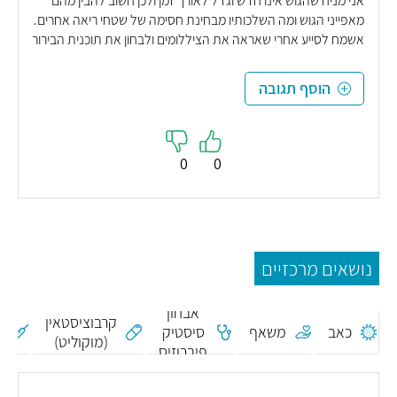
אני מניח שהגוש אינו חדש וגדל לאורך זמן ולכן חשוב להבין מהם
מאפייני הגוש ומה השלכותיו מבחינת חסימה של שטחי ריאה אחרים.
אשמח לסייע אחרי שאראה את הציללומים ולבחון את תוכנית הבירור
הוסף תגובה
0
0
נושאים מרכזיים
אבחון
קרבוציסטאין
כאב
משאף
סיסטיק
(מוקוליט)
פיברוזיס
ה