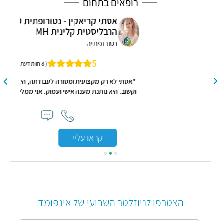
רופאים בתחום
אסתי קריאקין - נטורופתית ND,
הרבליסטית קלינית MH
נטורופתיה
5
( 8 חוות דעת )
"אסתי לא רק מקצועית ומסורה לעבודתה, היא גם אדם נפלא
וקשוב. היא נותנת מענה אישי ועמוק. אני ממליצה עליה בחום."
קראו עליי
הצטרפו לניוזלטר השבועי של אינפומד