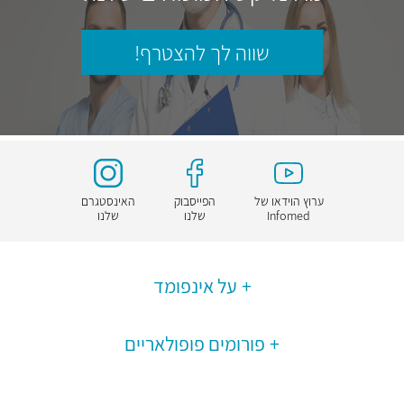
שווה לך להצטרף!
ערוץ הוידאו של
הפייסבוק
האינסטגרם
Infomed
שלנו
שלנו
על אינפומד
פורומים פופולאריים