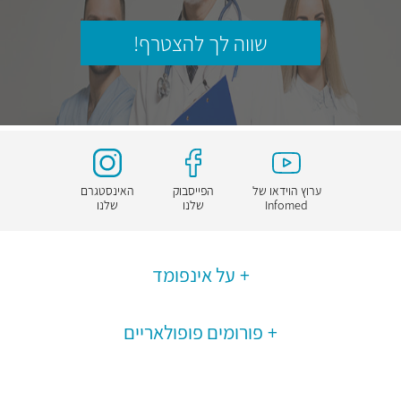
שווה לך להצטרף!
ערוץ הוידאו של
הפייסבוק
האינסטגרם
Infomed
שלנו
שלנו
על אינפומד
פורומים פופולאריים