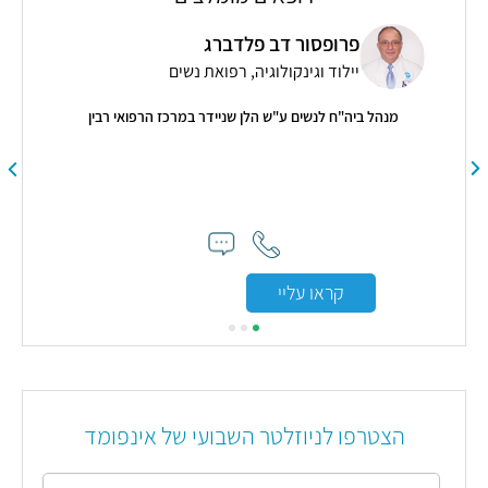
פרופסור דב פלדברג
יילוד וגינקולוגיה, רפואת נשים
ר
מנהל ביה"ח לנשים ע"ש הלן שניידר במרכז הרפואי רבין
"ד״
הב
קראו עליי
הצטרפו לניוזלטר השבועי של אינפומד