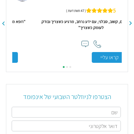
4.9
( 46 חוות דעת )
כשצריך ובודק
"רופא מדהים, גישה מצטיינת לילדים, רגיש, אדיב, נחמד
מאוד!"
קראו עליי
הצטרפו לניוזלטר השבועי של אינפומד