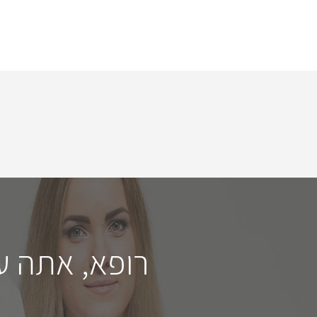
רופא, אתה ע