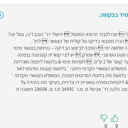
מיד בבקשה.
10/02  מ.א.ר. ירושלי  מכו לכבוד הרופא המטפל  ירושלי דר' הנכבד/ה, עטל ש.ל.
20146183  : פרידמ  הנדו ממצאי בדיקה על קולית של הצוואר:  להל .
.  מזה שלושה ימי  הסיבה לביצוע הבדיקה – נפיחות בצוואר מימי .
 מעט הטרוגני.  שמרק  יש לציי קשרית קטנטנה נצפתה
האונה השמאלית של הבלוטה בקוטר 4 מ"מ. עד קוטר של 1 ס"מ.  לסתיות מימי & בלוטות לימפה מוגדלות
שולש הצווארי הקדמי הימני. ' בלוטות קטנות הודגמו לאור
מ. & משמאל, צבר בלוטות תת בלוטת הפרוטיס תקינה. המשולש הצווארי הקדמי. '
 & לימפאדנופתיה צווארית דו צדדית, בעיקר תת בתודה על
ההפניה ובברכה,  מקלידה: סיו רנטגנאי מבצע: הלנה דר' אביטל מ. מ.ר. 34991 מ.ר.מ. 28698 תשובה זו
0
0