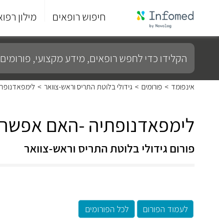
חיפוש רופאים
מילון רפוא
סוף
התפריט
הקלידו
הראשי.
כדי
לחפש
רופאים,
מידע
אינפומד
>
פורומים
>
גידולי בלוטת התריס וראש-צוואר
>
לימפאדנופתי
מקצועי,
פורומים
ועוד...
לימפאדנופתיה -האם אפשר 
פורום גידולי בלוטת התריס וראש-צוואר
לעמוד הפורום
לכל הפורומים