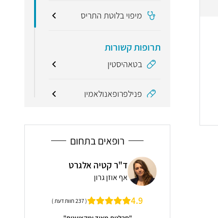
מיפוי בלוטת התריס
תרופות קשורות
בטאהיסטין
פנילפרופאנולאמין
מונחים קשורים
רופאים בתחום
הצטננות
ואה טבעית -
ד"ר
ד"ר קטיה אלגרט
איבר קורטי
אף א
אף אוזן גרון
ראש-
ימה
4.9
מעל 30 ש
( 237 חוות דעת )
( 8 חוות דעת )
יח