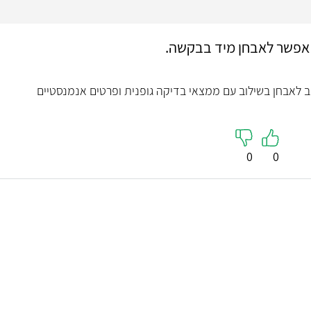
אפשר לאבחן מיד בבקשה.
ב לאבחן בשילוב עם ממצאי בדיקה גופנית ופרטים אנמנסטיים
0
0
ד"ר צבי זקס
המרכז לרפ
אמיר לוי
אף אוזן גרון וכירורגיית
ראש-צוואר
רפואה משל
מעל 30 שנות ניסיון קליני וניתוחי, לשעבר מנהל
5
יחידת א.א.ג לניאדו