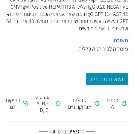
IgG 0.20 NEGATIVE שלילי CMV IgM Positive HEPATITIS A
IgG GPT 114 AST 42 רמת שאר אניזימי הכבד תקינות. רמת ה-
GPT בעלייה בעשרת החודשים האחרונים, תחילה 48 אחר כך 64
ועכשיו 114. אני 5 חודשים
תשובה:
מומחה לכירורגיה כללית
נושאים מרכזיים
הפטיטיס
צהבת
גידולים
בדיקות
A, B, C,
A
אנדוקריניים
דם
D, E
רופאים בתחום