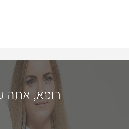
רופא, אתה ע