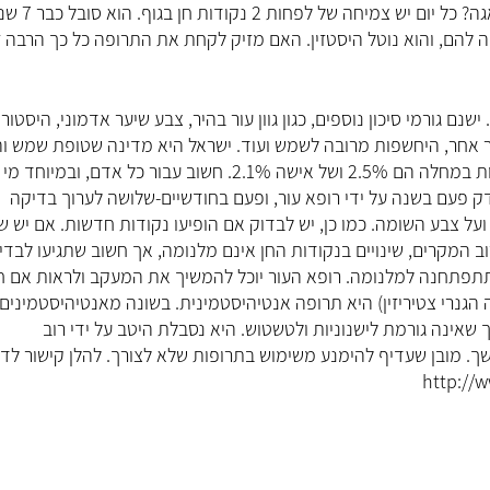
לבעלי, בן 36, יש הרבה נקודות חן בכל הגוף. האם יש סיבה לדאגה? כל יום י
 להם, והוא נוטל היסטזין. האם מזיק לקחת את התרופה כל כך הרבה ז
 לחלות במלנומה. ישנם גורמי סיכון נוספים, כגון גוון עור בהיר, צבע שיער אדמוני, היסטור
ר אחר, היחשפות מרובה לשמש ועוד. ישראל היא מדינה שטופת שמש וה
השנייה בעולם בשכיחות מלנומה. הסיכויים של גבר ישראלי לחלות במחלה הם 2.5% ושל אישה 2.1%. חשוב עבור כל אדם, ובמיוחד מי
דק פעם בשנה על ידי רופא עור, ופעם בחודשיים-שלושה לערוך בדיקה
ועל צבע השומה. כמו כן, יש לבדוק אם הופיעו נקודות חדשות. אם יש שי
ב המקרים, שינויים בנקודות החן אינם מלנומה, אך חשוב שתגיעו לבדי
שתתפתחנה למלנומה. רופא העור יוכל להמשיך את המעקב ולראות אם ח
 הגנרי צטיריזין) היא תרופה אנטיהיסטמינית. בשונה מאנטיהיסטמינים
אינה גורמת לישנוניות ולטשטוש. היא נסבלת היטב על ידי רוב
. מובן שעדיף להימנע משימוש בתרופות שלא לצורך. להלן קישור לד