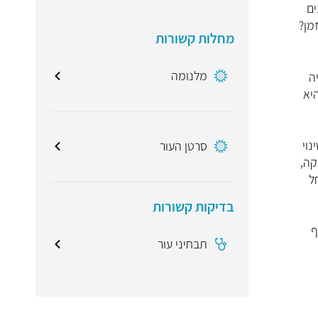
ש צמיחה של לפחות 2 נקודות חן בגוף. הוא סובל כבר 7 שנים
מן?
מחלות קשורות
מלנומה
יה
יא
נוי
סרטן העור
קה,
ל
בדיקות קשורות
ף
תבחיני עור