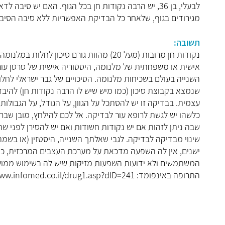
מגירודים בגוף, שלאחר כל הבדיקת האפשריות ללא סיבה הסיבה
תשובה:
נקודות חן מרובות (מעל 20) מהוות גורם סיכון
אישית או משפחתית של מלנומה, היסטוריה אישית של סרטן עו
שנמצא בקבוצת סיכון (כמו מיש שיש לו הרבה נקודות חן) להיב
עצמית. בבדיקה זו יש להסתכל על הגוון, על הגודל, על הגבולות 
כלשהו יש לגשת לרופא עור לבדיקה. אל לכם להילחץ, מובן שברו
שבה ניתן לזהות אם יש נקודות חשודות ואם יש להסירן לפני 
שינוי מבדיקה לבדיקה. לגבי שאלתך השנייה, היסטזין (או בשמה
ישנים, אין לה השפעה מדכאת על מערכת העצבים המרכזית, כך ש
המשתמשים ולא ידועות השפעות מזיקות שיש לה בשימוש ממושך
התרופה באינפומד: http://www.infomed.co.il/drug1.asp?dID=241