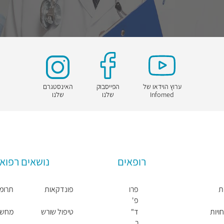
ערוץ הוידאו של
הפייסבוק
האינסטגרם
Infomed
שלנו
שלנו
רופאים
נושאים רפואי
ת
פרו
פונדקאות
תרומת
פ'
יונ
ויות
ד"
טיפול שורש
מחשבון 
תן
ר