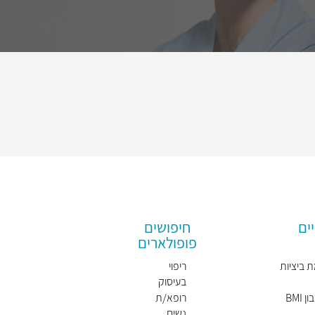
ים
חיפושים
פופולארים
 ביציות
ריפוי
בעיסוק
BMI
רופא/ת
נשים