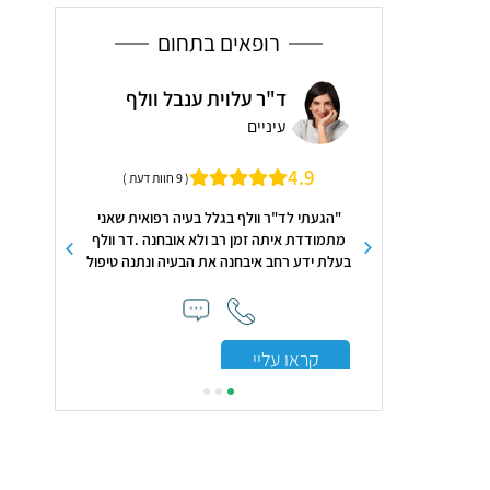
רופאים בתחום
 דב פלדברג
ד"ר עלוית ענבל וולף
ד"ר
קולוגיה, רפואת נשים
עיניים
ייל
"ש הלן שניידר במרכז
5.0
4.9
( 9 חוות דעת )
י רבין
"הגעתי לד"ר וולף בגלל בעיה רפואית שאני
"
מתמודדת איתה זמן רב ולא אובחנה .דר וולף
בעלת ידע רחב איבחנה את הבעיה ונתנה טיפול
נכון.דר וולף מקצועית ומאוד סבלנית .תודה
רבה"
קראו עלי
קראו עליי