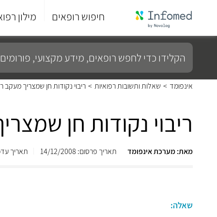
חיפוש רופאים
מילון רפוא
סוף
התפריט
הקלידו
הראשי.
כדי
לחפש
רופאים,
מידע
אינפומד
>
שאלות ותשובות רפואיות
>
ריבוי נקודות חן שמצריך מעקב רפ
מקצועי,
פורומים
ועוד...
ריבוי נקודות חן שמצרי
מאת: מערכת אינפומד
תאריך פרסום: 14/12/2008
תאריך עדכון: /2013
שאלה: