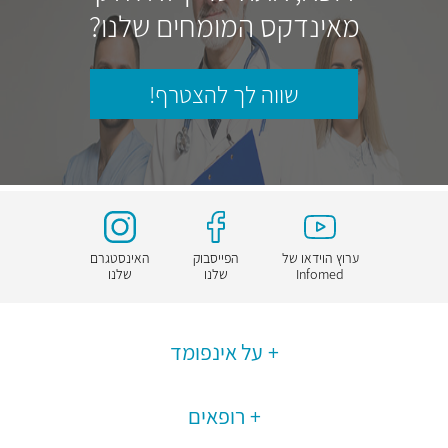
מאינדקס המומחים שלנו?
שווה לך להצטרף!
ערוץ הוידאו של
הפייסבוק
האינסטגרם
Infomed
שלנו
שלנו
על אינפומד
רופאים