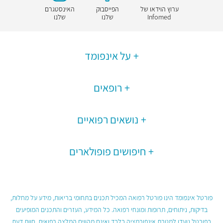
ערוץ הוידאו של
הפייסבוק
האינסטגרם
Infomed
שלנו
שלנו
על אינפומד
רופאים
נושאים רפואיים
חיפושים פופולארים
פורטל אינפומד הינו פורטל רפואה המכיל תכנים בתחומי בריאות, מידע על מחלות,
בדיקות, ניתוחים, תרופות ומונחי רפואה. כל המידע, העזרים והתכנים המופיעים
בפורטל נועדו למטרת אינפורמציה בלבד ואינם מהווים המלצה רפואית, חוות דעת