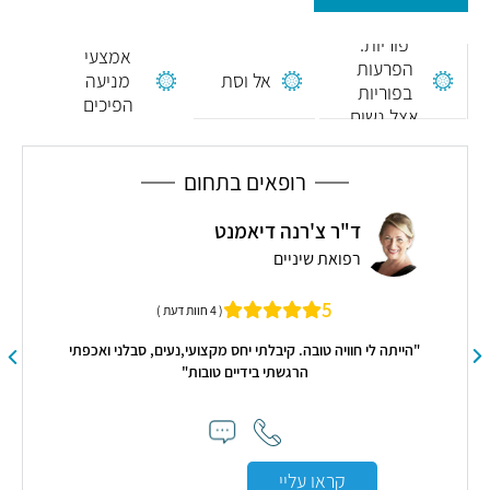
פוריות:
אמצעי
הפרעות
אל וסת
מניעה
בפוריות
הפיכים
אצל נשים
רופאים בתחום
ד"ר צ'רנה דיאמנט
רפואת שיניים
מומ
5
( 4 חוות דעת )
ד
"הייתה לי חוויה טובה. קיבלתי יחס מקצועי,נעים, סבלני ואכפתי
הרגשתי בידיים טובות"
קראו עליי