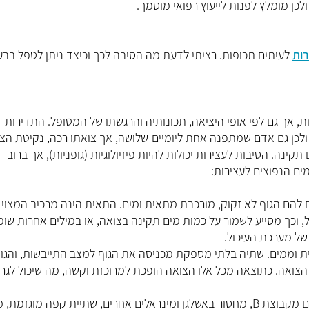
ולכן מומלץ לפנות לייעוץ רפואי מוסמך.
רות
לעיתים תכופות. רציתי לדעת מה הסיבה לכך וכיצד ניתן לטפל בבע
, אך גם לפי אופי היציאה, תכונותיה והרגשתו של המטופל. התדירות
, ולכן גם אדם שמתפנה אחת ליומיים-שלושה, אך צואתו רכה, נקיטת הצ
נה. הסיבות לעצירות יכולות להיות פיזיולוגיות (גופניות), אך ברוב
ים הנפוצים לעצירות:
להם הגוף לא זקוק, מורכבת מתאית ומים. התאית הינה מרכיב המצוי
ל, וכך מסייע לשמור על כמות מים תקינה בצואה, או במילים אחרות שומ
של מערכת העיכול.
 וממים. שתיה בלתי מספקת מכניסה את הגוף למצב התייבשות, והגו
הצואה. כתוצאה מכל אלו הצואה הופכת למרוכזת וקשה, מה שיכול לגרו
גורמים תזונתיים אחרים שעלולים לגרום לעצירות: חסר בויטמינים מקבוצת B, מחסור באשלגן ומינראלים אחרים, שתיית קפה מו