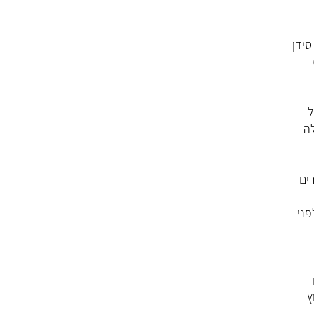
סידן
ל
לה
ים
לפני
ץ