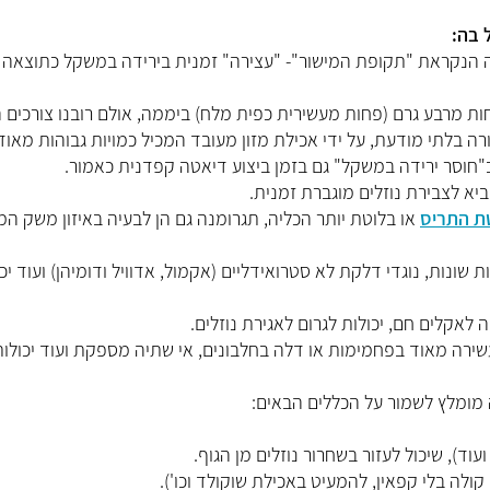
 בה:
ה הנקראת "תקופת המישור"- "עצירה" זמנית בירידה במשקל כתוצאה
חות מרבע גרם (פחות מעשירית כפית מלח) ביממה, אולם רובנו צורכים 
רה בלתי מודעת, על ידי אכילת מזון מעובד המכיל כמויות גבוהות מאוד
"חוסר ירידה במשקל" גם בזמן ביצוע דיאטה קפדנית כאמור.
הביא לצבירת נוזלים מוגברת זמנית.
ת התריס
או בלוטת יותר הכליה, תגרומנה גם הן לבעיה באיזון משק המ
קות שונות, נוגדי דלקת לא סטרואידליים (אקמול, אדוויל ודומיהן) ועוד יכ
 לאקלים חם, יכולות לגרום לאגירת נוזלים.
עשירה מאוד בפחמימות או דלה בחלבונים, אי שתיה מספקת ועוד יכולות
 מומלץ לשמור על הכללים הבאים:
וד), שיכול לעזור בשחרור נוזלים מן הגוף.
ולה בלי קפאין, להמעיט באכילת שוקולד וכו').