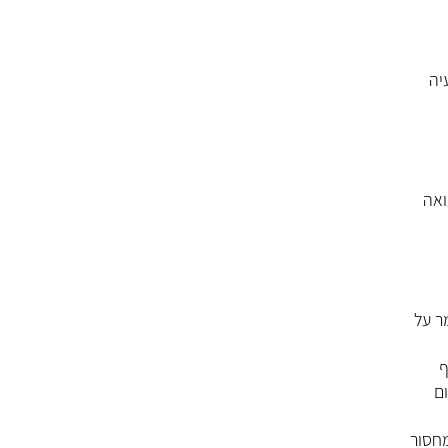
יה
ואה
ר על
ף
ם
גזמת, מחסור