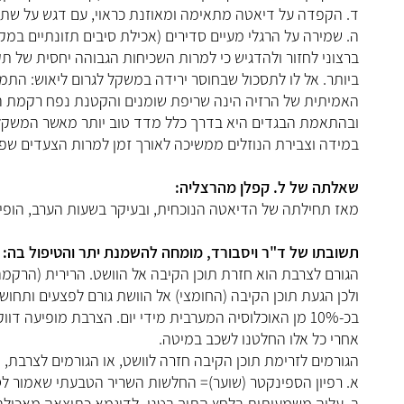
ד. הקפדה על דיאטה מתאימה ומאוזנת כראוי, עם דגש על שתי
ה. שמירה על הרגלי מעיים סדירים (אכילת סיבים תזונתיים במקר
ברצוני לחזור ולהדגיש כי למרות השכיחות הגבוהה יחסית של 
ביותר. אל לו לתסכול שבחוסר ירידה במשקל לגרום ליאוש: ה
האמיתית של הרזיה הינה שריפת שומנים והקטנת נפח רקמת ה
ובהתאמת הבגדים היא בדרך כלל מדד טוב יותר מאשר המשקל
במידה וצבירת הנוזלים ממשיכה לאורך זמן למרות הצעדים שפור
שאלתה של ל. קפלן מהרצליה:
מאז תחילתה של הדיאטה הנוכחית, ובעיקר בשעות הערב, הופי
תשובתו של ד"ר ויסבורד, מומחה להשמנת יתר והטיפול בה:
הגורם לצרבת הוא חזרת תוכן הקיבה אל הוושט. הרירית (הרקמ
ולכן הגעת תוכן הקיבה (החומצי) אל הוושת גורם לפצעים ותחו
בכ-10% מן האוכלוסיה המערבית מידי יום. הצרבת מופיעה
אחרי כל אלו החלטנו לשכב במיטה.
הגורמים לזרימת תוכן הקיבה חזרה לוושט, או הגורמים לצרבת, יכו
א. רפיון הספינקטר (שוער)= החלשות השריר הטבעתי שאמור לס
ב. עליה משמעותית בלחץ התוך בטני- לדוגמא כתוצאה מאכילה מו