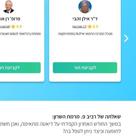
ד"ר אילן זהבי
פרופ' רן אור
4.9
4.9
(
17 חוות דעת
)
(
64 חוות דעת
יה
מנהל המרכז הרפואי אילנות בפתח תקווה
מומחה בינלאומי לגסטרואנטרול
לקביעת תור
לקביעת תו
שאלתה של רביב פ. מרמת השרון:
במשך החודש האחרון הקפדתי על דיאטה מתאימה, ואכן חשתי ה
לתופעה וכיצד ניתן לטפל בה?