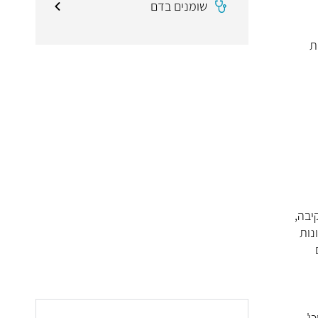
שומנים בדם
ת
יבה,
נות
'.