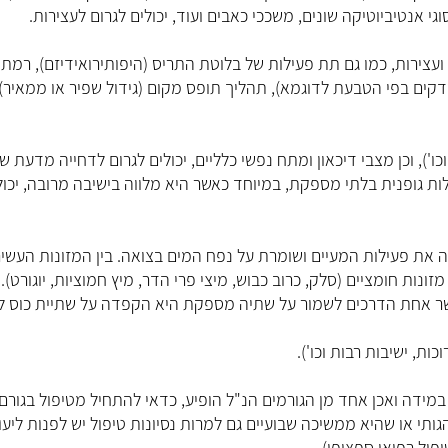
סוגי אנטיביוטיקה שונים, משככי כאבים ועוד, יכולים לגרום לעצירות.
ועצירות, כמו גם תת פעילות של בלוטת התריס (היפותירואידיזם), רמת 
סדקים בפי הטבעת לדוגמא), תהליך תופס מקום (גידול שפיר או ממאיר)
'), וכן מצבי דיכאון ומתח נפשי כלליים, יכולים לגרום לדחייה מדעת ש
ילות גופנית בלתי מספקת, במיוחד כאשר היא מלווה בישיבה מרובה, יכו
צה את פעילות המעיים ושומרת על נפח המים בצואה. בין המזונות העשיר
ונות חומציים (סלק, כרוב כבוש, מיצי פרי הדר, מיץ חמוציות, יוגורט).
 לפחות 10-12 כוסות ליממה, כאשר אחת הדרכים לשמור על שתיה מספקת היא הקפדה על שתיית כוס 
 במידה ואכן אחד מן הגורמים הנ"ל הופיע, כדאי להתחיל מטיפול בגורם
תי או שהיא ממשיכה שבועיים גם למרות נסיונות טיפול יש לפנות ליעו
פול רפואי ספציפי).