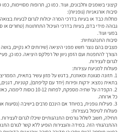
קיצוני בשומנים וחלבונים, ועוד. כמו כן, תרופות מסויימות, כמו 
סיבות אורגאניות (גופניות):
מחלות כבד או בעיות בדרכי המרה יכולות לגרום לבעיות בצואה 
גבוהה מידי בדם, בעיות בדרכי העיכול התחתונות (טחורים או 
במעי ועוד.
סיבות התנהגותיות:
מצבים בהם נוצר חשש מפני היציאה (שירותים לא נקיים, בושה וכו
הצורך להתפנות ועם הזמן ניוון של רפלקס היציאה. כמו כן, פע
לגרום לעצירות.
פעולות למניעת עצירות:
1. תזונה מגוונת ומאוזנת, בדגש על מזון עשיר בתאית, הממרי
בתאית נמצא: ירקות ופירות (יחד עם קליפתם), קטניות, דגנים, מז
2. הקפדה על שתיה מספקת,
כל ארוחה.
3. פעילות גופנית, במיוחד אם הינכם מרבים בישיבה (נסיעות ארוכות, ישיבות רבות וכו').
פעולות לטיפול בעצירות:
תחילה, חשוב לשלול גורמים התנהגותיים שיכלו לגרום לעצירות.
ההתנהגותי הזה. במידה והעצירות הופיע ללא קשר לגורם התנהגו
רפואי מוסמך (היות ויתכן כי מדובר בסיבה אורגאנית הדורשת טי