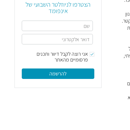
הצטרפו לניוזלטר השבועי של
אינפומד
ון
טר.
ת
אני רוצה לקבל דיוור ותכנים
תי,
פרסומיים מהאתר
להרשמה
ם
א