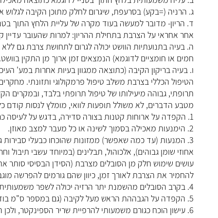
ג. הרניה (=בקע) בסרעפת, שיגרום לחלק מתוכן הקיבה לגלוש 
ד. הריון- מדובר למעשה בעוד מקרה של עליית הלחץ התוך בטני
אחר אחראי על הצרבת בתחילת ההריון: למרות שהעובר עדיין קט
ה. בעיה בתנועתיות הוושט יכולה לגרום לתחושת צרבת גם ללא ח
חמים או חומציים לדוגמא) הנמצאים זמן ארוך מן התקין בוושט.
ו. בעיה בריקון הקיבה (כתוצאה ממגוון בעיות אחרות במע' העיכו
הטיפול הכללי בצרבת משלב טיפול פרמקולוגי ותזונתי. מחקרים הו
תרופתי, גבוהה מיעילותו של טיפול תרופתי בלבד, ובמקרים הקל
מטבע הדברים, לא משולל תופעות לוואי, מומלץ לנסות קודם כל 
1. הקפדה על ארוחות קטנות בצורה סדירה, בדגש על לעיסה כראוי והמנעות משתיה בזמן האוכל.
2. הימנעות מאכילה בסמוך לשינה או כל מעבר למצב מאוזן.
3. המנעות (עד כמה שאפשר) ממזונות שהוכחו כבעלי סבירות גב
אחוזי שומן גבוהים), אלכוהול, תבלינים (במיוחד עשבי תיבול וח
עושים שימוש חלק מן הסובלים מצרבת (הסידן הבסיסי סותר את
להחמיר את הצרבת לאורך זמן, כיוון שהם גורמים להפרשה מוגב
4. בקרב הסובלים מהשמנת יתר הרזיה יכולה לשפר משמעותית את שכיחות וחומרת הצרבת.
5. הקפדה על הגבההת הראש מעל לקיבה (גם במספר ס"מ בודדים, כמו על ידי כרית) יכולה לשפר משמעותית את שכיחות הצרבת.
6. עישון הוכח כגורם משמעותי להרפיית שריר הספינקטר, ולכן הפסקת עישון יכולה לעזור מאוד לסובלים מצרבת.