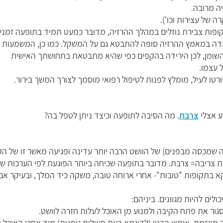
ה מרובה.
ה של עצירות וכו').
תקופות צבירת נוזלים במהלך ההרזיה, מדובר כמעט תמיד בתופעה זמני
תמדה במאמץ ההרזיה סופה להתבטא גם על המשקל. כמו כן, המשמעות
שומן, לכן הירידה בהקפים כפי שהיא מתבטאת בתחושתך האישית
 עצמו.
טו לעיל, מומלץ לפנות לטיפול רפואי מוסמך לצורך המשך בירור.
ע אצלי
צרבת
. מה הסיבה לתופעה וכיצד ניתן לטפל בה?
ה שמכסה מבפנים) של הוושט הרבה יותר עדינה ופגיעה מאשר זו של הק
שת צריבה= צרבת. מדובר בתופעה שכיחה ביותר הפוגעת לפי הערכות שו
 דווקא בתקופות "טובות"- אחרי ארוחה טובה, משקה כיד המלך, ובעיקר אם
לים להיות מגוונים. ביניהם:
גור את פתח הקיבה ולמנוע מן האוכל לעלות חזרה לוושט.
גזמת, אימוץ הבטן (לדוגמא בעת פעילות גופנית) מיד אחרי האוכל וכו