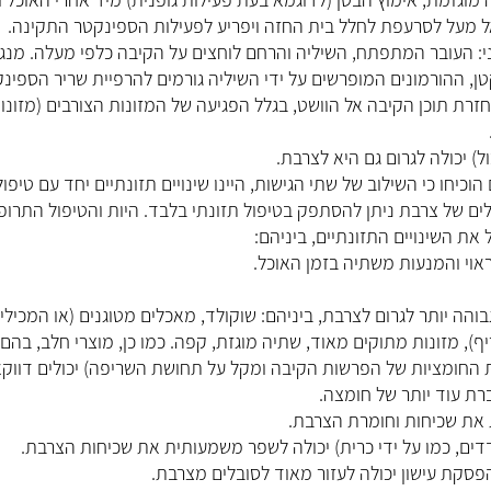
אל מעל לסרעפת לחלל בית החזה ויפריע לפעילות הספינקטר התקינה.
: העובר המתפתח, השיליה והרחם לוחצים על הקיבה כלפי מעלה. מנגנ
ן, ההורמונים המופרשים על ידי השיליה גורמים להרפיית שריר הספינק
זרת תוכן הקיבה אל הוושט, בגלל הפגיעה של המזונות הצורבים (מזונו
ל) יכולה לגרום גם היא לצרבת.
כיחו כי השילוב של שתי הגישות, היינו שינויים תזונתיים יחד עם טיפול
ים של צרבת ניתן להסתפק בטיפול תזונתי בלבד. היות והטיפול התרופ
את השינויים התזונתיים, ביניהם:
והה יותר לגרום לצרבת, ביניהם: שוקולד, מאכלים מטוגנים (או המכילי
ריף), מזונות מתוקים מאוד, שתיה מוגזת, קפה. כמו כן, מוצרי חלב, בהם
 החומציות של הפרשות הקיבה ומקל על תחושת השריפה) יכולים דווק
רת עוד יותר של חומצה.