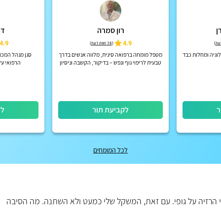
ן
רון סמרה
ד"
4.9
4.9
)
(
16 חוות דעת
)
וגיה ומחלות כבד
מטפל מומחה ברפואה סינית, מלווה אנשים בדרך
סגן מנהל המכו
טבעית לריפוי גוף ונפש – בדיקור, הקשבה וניסיון
הרפואי על
קליני של 28 שנה, בגישה אישית ומקצועית
ר
לקביעת תור
לק
לכל המומחים
רזיה על גופי. עם זאת, המשקל שלי כמעט ולא השתנה. מה הסיבה