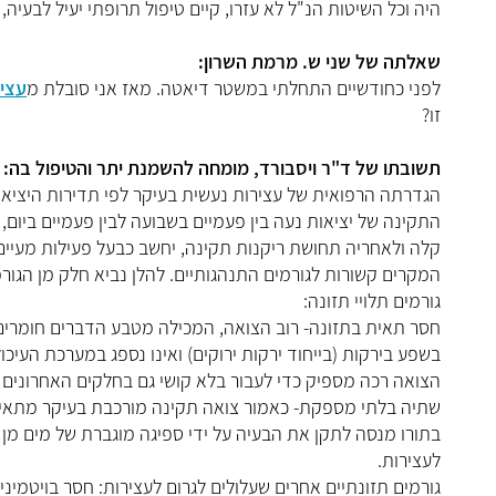
היה וכל השיטות הנ"ל לא עזרו, קיים טיפול תרופתי יעיל לבעיה, 
שאלתה של שני ש. מרמת השרון:
לפני כחודשיים התחלתי במשטר דיאטה. מאז אני סובלת מ
עצי
זו?
תשובתו של ד"ר ויסבורד, מומחה להשמנת יתר והטיפול בה:
הגדרתה הרפואית של עצירות נעשית בעיקר לפי תדירות היציאות
התקינה של יציאות נעה בין פעמיים בשבועה לבין פעמיים ביום
קלה ולאחריה תחושת ריקנות תקינה, יחשב כבעל פעילות מעיים תקי
המקרים קשורות לגורמים התנהגותיים. להלן נביא חלק מן הגורמ
גורמים תלויי תזונה:
חסר תאית בתזונה- רוב הצואה, המכילה מטבע הדברים חומרים 
בשפע בירקות (בייחוד ירקות ירוקים) ואינו נספג במערכת העיכו
הצואה רכה מספיק כדי לעבור בלא קושי גם בחלקים האחרונים 
שתיה בלתי מספקת- כאמור צואה תקינה מורכבת בעיקר מתאית
בתורו מנסה לתקן את הבעיה על ידי ספיגה מוגברת של מים מן 
לעצירות.