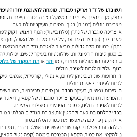
תשובתו של ד"ר אריק ויסבורד, מומחה להשמנת יתר והטיפול
כחלק מן התהליך של ירידה במשקל בצורה נכונה קיימת תקופ
מצבירת נוזלים (זמנית) בגוף. הסיבות העיקריות לתופעה:
א. צריכה מוגברת של נתרן (מלח בישול): הגוף האנושי זקוק לפ
מעבר לכך (הן בצורה מודעת, על ידי המלחה של האוכל, והן בצו
נתרן). כמויות מלח גדולות מביאות לאגירת נוזלים שמתבטאת ב
ב. מגוון סיבות הורמונליות, שרלוונטיות בעיקר לנשים, יכולות ל
ג. הפרעות הורמונליות אחרות, כמו
יתר
או
תת תפקוד של בלוט
בגוף ועלולות לגרום לאגירת נוזלים.
ד. תרופות שונות, ביניהן ליתיום, אינסולין, קורטיזול, אנטיביוטי
לגרום לעיתים לאגירת נוזלים.
ה. סיבות נפשיות, בעיקר חרדה, וכן סיבות סביבתיות, כמו חשיפה
ו. הפרעות תזונתיות, בעיקר צריכה מוגברת של קפאין, דיאטה 
לגרום לאגירת נוזלים, כמו גם הפרעות בפעילות המעיים.
בכדי להלחם בתופעה ולהקטין את צבירת הנוזלים הבלתי רצויה
א. להקטין עד כמה שאפשר את כמות המלח במזון
ב. להרבות באכילת ירקות שונים עשירים באשלגן (בננה, תפוזים וע
ג. להקטין את כמות הקפאין הנצרכת ביממה (קפה נטול קפאין, ק