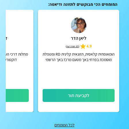
המומחים הכי מבוקשים לתזונה ודיאטה:
ליאן הדר
ד"ר 
5
4.9
(
35 חוות דעת
)
הומאופתית קלאסית, תזונאית קלינית RD ומטפלת
מחלות דרכי העיכול,
מוסמכת בפרחי באך מטעם מרכז באך הרשמי
דוקטורט לבי
באנגליה
לקביעת תור
לק
לכל המומחים