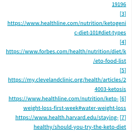
19196
[3]
https://www.healthline.com/nutrition/ketogeni
c-diet-101#diet-types
[4]
https://www.forbes.com/health/nutrition/diet/k
eto-food-list/
[5]
https://my.clevelandclinic.org/health/articles/2
4003-ketosis
https://www.healthline.com/nutrition/keto-
[6]
weight-loss-first-week#water-weight-loss
https://www.health.harvard.edu/staying-
[7]
healthy/should-you-try-the-keto-diet