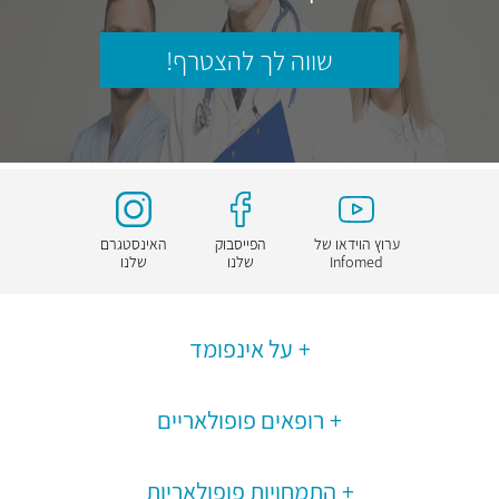
שווה לך להצטרף!
ערוץ הוידאו של
הפייסבוק
האינסטגרם
Infomed
שלנו
שלנו
על אינפומד
רופאים פופולאריים
התמחויות פופולאריות