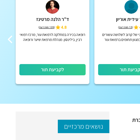
עידית אוריון
ד"ר הלנה מרטינז
4.8
(
15 חוות דעת
)
(
139 חוות דעת
)
ני של קרוב לשלושה עשורים
רופאה בכירה במחלקה לרפואת עור, מרכז רפואי
מומחי
מגוון תחומים ברפואת עור
רבין, בילינסון. מנהלת מרפאת שיער ורופאה
| אפש
לגילוי מוקדם של סרטן העור.
ביעת תור
לקביעת תור
ברת
נושאים מרכזיים