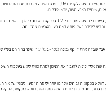
ואמנם סרטן הוא הסכנה הגדולה מכוויות שמש, יש גם חסרונות אסתטיים. חשיפה לקרינת UV, ובפרט חשיפה מוגברת שגורמ
, שינויים בצבע העור, יובש וסדקים.
בנוסף, מגוון בעיות עיניים, מבעיות אסתטיות ועד מסכנות ראיה, קשורות לחשיפה מוגברת ל-UV. קטרקט היא דוגמא לכך – אמנם
ותביא לירידה בשקיפות עדשת העין הטבעית מהר יותר.
ל עובדה אחת דווקא נכונה לגמרי- בעלי עור ושיער בהיר הם בעלי סיכ
את עור) אשר יכולות להגביר את הסיכון לפתח כווית שמש בעקבות חשיפ
לבסוף, חשוב מאוד לזכור שאין קשר בין טמפרטורה לקרינת UV. דווקא במקומות גבוהים (וקרים) יותר יש פחות "סינון טבעי" של או