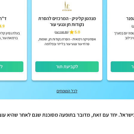
פנר
מנהטן קליניק - המרכזים להסרת
ד"ר 
נקודות חן ונגעי עור
4.9
)
5.0
(
86 חוות דעת
)
פוז יום במערך
בעלת נסיון קלי
יכילוב
ברפואת עור, ב
אסתטיקה רפואית - הסרת נקודות חן, שומות,
סרחי עור ונגעי עור בלייזר ובפלזמה
ר
לקביעת תור
לק
לכל המומחים
ץ בישראל. יחד עם זאת, מדובר בתופעה מסוכנת שגם לאחר שהיא עו