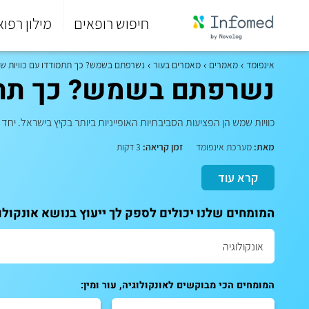
חיפוש רופאים
מילון רפוא
סוף
התפריט
אינפומד
מאמרים
מאמרים בעור
נשרפתם בשמש? כך תתמודדו עם כוויות ש
הראשי.
נשרפתם בשמש? כך תתמ
כוויות שמש הן הפציעות הסביבתיות האופייניות ביותר בקיץ בישראל. יח
מאת:
מערכת אינפומד
זמן קריאה:
3 דקות
קרא עוד
המומחים שלנו יכולים לספק לך ייעוץ בנושא אונקולוג
המומחים הכי מבוקשים לאונקולוגיה, עור ומין: