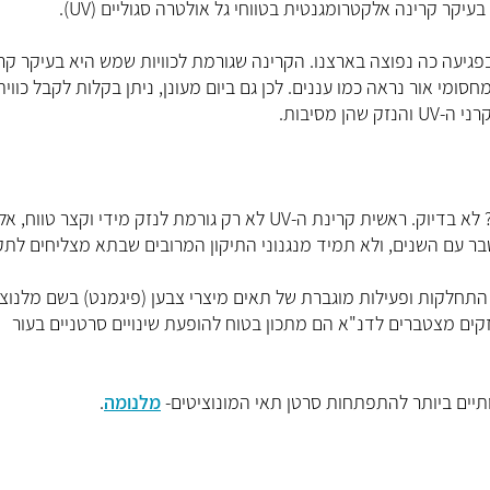
קר קרינה אלקטרומגנטית בטווחי גל אולטרה סגוליים (UV).
פגיעה כה נפוצה בארצנו. הקרינה שגורמת לכוויות שמש היא בעיקר קר
ומי אור נראה כמו עננים. לכן גם ביום מעונן, ניתן בקלות לקבל כווית
 מסיבות.
מדובר בתופעה לא נעימה, אבל סך הכל יכאב קצת ויעבור, נכון? לא בדיוק. ראשית קרינת ה-UV לא רק גורמת לנזק מידי וקצ
ר עם השנים, ולא תמיד מנגנוני התיקון המרובים שבתא מצליחים לתקנ
תחלקות ופעילות מוגברת של תאים מיצרי צבען (פיגמנט) בשם מלנוצי
קים מצטברים לדנ"א הם מתכון בטוח להופעת שינויים סרטניים בעור
מלנומה
.