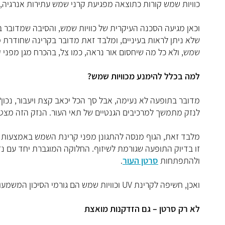
כוויות שמש קורות כתוצאה מפגיעת קרני שמש עתירות אנרגיה, בעי
וכאן מגיעה הסכנה העיקרית של כוויות שמש, והסיבה שמדובר ב
שלא ניתן לראות בעיניים, ומלבד זאת מדובר בקרינה שחודרת מחס
שמש, ולא כל מה שיחסום אור נראה, כמו צל, בהכרח מגן מפני קרני ה-UV והנזק שהן
למה בכלל להימנע מכוויות שמש?
לנזק מתמשך למרכיבים הגנטיים של תאי העור. הנזק הזה מצטב
מלבד זאת, הגוף מנסה להתגונן מפני קרינת השמש באמצעות ה
זו בדיוק התופעה שגורמת לשיזוף. החלוקה המוגברת יחד עם נז
ולהתפתחות
סרטן העור
.
ואכן, חשיפה לקרינת UV וכוויות שמש הם גורמי הסיכון המשמעותיים ביותר להתפתחות סרטן תאי המונוציטים-
לא רק סרטן – גם הזדקנות מואצת