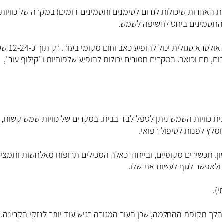
האחרות שיכולות לגרום לסימנים ותסמינים דומים) במקרה של כוויות
 התסמינים ביחס לחשיפה לשמש.
בכווית שמש טיפוסית כבר כ-3-5 שעות אחרי החשיפה לקרינה האו
ם, חם וכואב. במקרים חמורים יכולות להופיע שלפוחיות ו"קילוף עור",
ת כוויות השמש ניתן לטפל לבד בבית. במקרים של כוויות שמש קשות,
מלץ לפנות לטיפול רפואי.
ן. תכשירים מקומיים, ובייחוד כאלה המכילים תרופות מאלחשות ותמציו
 ולאפשר לגוף לעשות את שלו.
).
 החשובה ביותר היא הימנעות מוחלטת מקרינת UV במהלך תקופת ההחלמה, שכן העור המגורה רגיש עוד יותר לנזקי הקרינה.