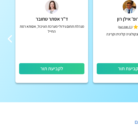
פ' אילן רון
ד"ר אסתר טחובר
מנהלת תחום גידולי מערכת העיכול, אסותא רמת
(
11 חוות דעת
)
החייל
קולוגיה קלינית וקרינה
ביעת תור
לקביעת תור
ם