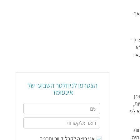
אף
ריך
גאה
הצטרפו לניוזלטר השבועי של
אינפומד
ות שלנו? הרי אלו בסך הכול 2 גושי שומן
ת,
א לפי
ות
היה
אני רוצה לקבל דיוור ותכנים