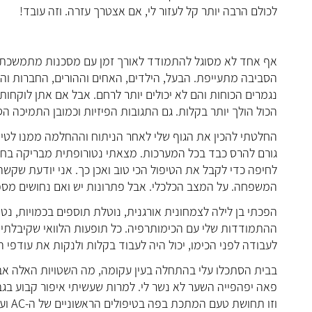
לכולם הרבה יותר קל לעזור לי, אם אצטרך עזרה. וזה עובד!
אף אחד לא מסוגל להתמודד לאורך זמן עם מסכנות מתמשכת. ג
הסביבה מתעייפת. הבעל, הילדים, האחים וההורים, החברות והח
נגמרים הכוחות והם לא יכולים יותר לרחם. אבל אם אתן לוקחו
הכול הולך יותר בקלות. גם התגובות הפיזיות וכמובן התמיכה ה
החלטתי להכין את הגוף שלי לאחר הניתוח וההחלמה ממנו לטיפו
גורם להרס כבד בכל המערכות. מצאתי נטורופתית מבריקה בחיפ
לחיפה כדי לקבל את הטיפול הכי טוב ואכן כך. אני יודעת שקש
המשפחה. על המצב הכלכלי. אבל פתרונות יש ואם נחושים מס
הפכתי בן לילה לצמחונית אורגנית, נוטלת תוספים בכמויות, נטול
ההתמודדות שלי עם הכימותרפיה. כל תופעות הלוואי שקיבלתי ב
לעבודה לפני הכימו, יכול היה לעבוד בקלות ולנקות את עודפי 
בבית הסתכלו עלי בהתחלה בעין עקומה, מה השטויות האלה אבל
פאה יפהפייה השער לא נשר לי. למרות שעשיתי איפור קבוע בגב
וזו 