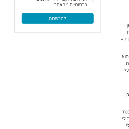
פרסומיים מהאתר
להרשמה
 -
ת –
הוא
ת
על
ן
נתי
 לי
לי