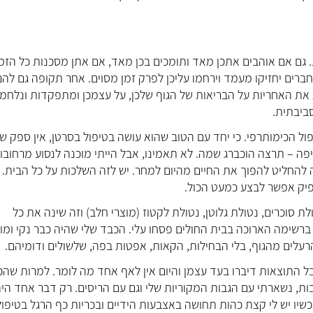
ם אם אוהבים אתכן מאד ותומכים בכן מאד, אם אתן מסכנות כל הזמן
ברים יחזיקו מעמד וירחמו עליכן לפרק זמן מסוים. אחר תקופה גם להם
ת את האחריות על הבריאות של הגוף שלכן, על עצמכן ומתפקדות ונלחמו
סביבתית.
ל הכימותרפי. כי יחד עם הטוב שהוא עושה בטיפול בסרטן, אין ספק ש
ה – תרצה הוכברג שמה. לא תאמינו, אבל הייתי מוכנה לנסוע מרחובו
ה להחליט להפוך את החיים מהיום למחר. יש לזה השלכות על כל הבית. 
פיק אפשר לבצע כמעט הכול.
ת סוכרים, נטולת גלוטן, נטולת לקטוז (מוצרי חלב) וזה שינה את כל
רשימה הארוכה בבית החולים פסחו עלי. הכבד שלי שהיה כבר נקי ומוכ
הרעלים מהגוף, בלי הבחילות, הקאות, אפטות בפה, שלשולים ודומיהם.
 התוצאות דיברו בעד עצמן והיום אין לאף אחד מה לומר. למרות שהכ
ות, נשארתי עם הגבות המקוריות שלי וגם עם הריסים. רק דבר אחד היה
תחושת טעם המתכת בפה בטיפולים הראשוניים של ה-AC ועכשיו יש לי קצת כהות תחושה באצבעות הידיים ובכריות כף הרגל בטיפו