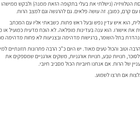
סת הטלוויזיה (נישלתי את בעלי בתקופה הזאת ממנה) ולבקש ממישהו
עם קרם, כמובן. זה עושה פלאים. גם להרגשה וגם למצב הרוח.
לית, הוא איש עדין נפש ובעל ראש פתוח. כשבאתי אליו עם המכתב
 את אישורו. הוא ענה בעדינות מופלאה. לא הוכח מדעית כמועיל או מ
 הנהדרת בתל-השומר, ברגישות מדהימה ובצניעות לא פחות מדהימה מכ
בה וטוב והכול טעים מאוד. יש היום כ"כ הרבה פתרונות תזונתיים למי
לסוכר, חנויות טבע, חנויות אורגניות, משקים אורגניים שמספקים את
ן של הרוח. אם אנחנו חיוביות הכול מסביב חיובי.
מלצות אם תרצו לשמוע.