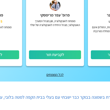
נר
פרופ' עפר מרימסקי
פרו
מומחה לאונקולוגיה, סגן מנהל המערך
5
)
האונקולוגי, מנהל היחידה לאונקולוגיה של שלד
ית, החולים אינם
מומחה לאונ
ורקמה רכה ומנהל מרפאת מעקב אונקולוגית
המחלה מורכבת
במרכז הרפואי תל אביב ע"ש סוראס...
י ומדויק
ר
לקביעת תור
לק
לכל המומחים
רת בשמונה בבוקר כבר ישבתי עם בעלי בבית הקפה למטה בלובי, ע