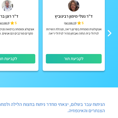
אה
ד"ר נטלי מימון רבינוביץ
ד"ר רונן בר
5
5
(
19 חוות דעת
)
(
9 חוות דעת
אונקולוגית מומחית בסרטן ריאה, מנהלת השירות
אונקולוג ומומחה ברפואה פנימ
לגידולי בית החזה ואבחון מהיר לגידולי ריאה
מקרים מורכבים הם אנשים. 
בבית חולים מאיר
והטיפול חייב להיות איש
לקביעת תור
לקביעת תו
הניתוח עבר בשלום, יצאתי מחדר ניתוח בחצות הלילה ולמח
הצנתרים והאינפוזיה.