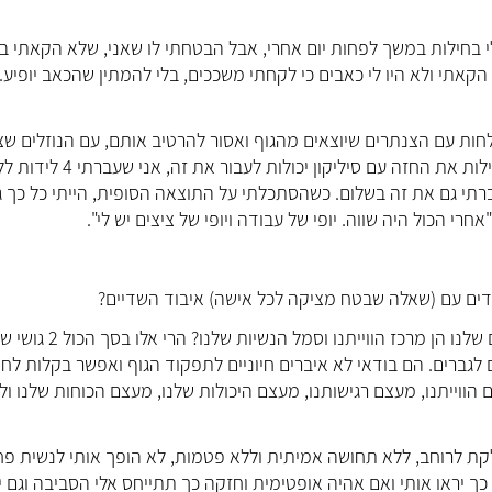
י בחילות במשך לפחות יום אחרי, אבל הבטחתי לו שאני, שלא הקאתי ב
הקאתי ולא היו לי כאבים כי לקחתי משככים, בלי להמתין שהכאב יופיע.
ות עם הצנתרים שיוצאים מהגוף ואסור להרטיב אותם, עם הנוזלים שצ
החזה עם סיליקון יכולות לעבור את זה, אני שעברתי 4 לידות ללא
רתי גם את זה בשלום. כשהסתכלתי על התוצאה הסופית, הייתי כל כך 
 הכול היה שווה. יופי של עבודה ויופי של ציצים יש לי".
דים עם (שאלה שבטח מציקה לכל אישה) איבוד השדיים?
היום אני שואלת את עצמי, מה גורם לנו הנשים לחשוב שהשדיים שלנו הן מרכז הווייתנו וסמל הנשי
ברים. הם בודאי לא איברים חיוניים לתפקוד הגוף ואפשר בקלות לחיו
הווייתנו, מעצם רגישותנו, מעצם היכולות שלנו, מעצם הכוחות שלנו ול
צלקת לרוחב, ללא תחושה אמיתית וללא פטמות, לא הופך אותי לנשית פח
ך יראו אותי ואם אהיה אופטימית וחזקה כך תתייחס אלי הסביבה וגם י