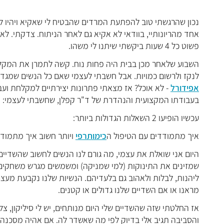
נכון שהרגשתי טוב להפתעת המרדים שהבטיח לי שאקיא ויהיו ל
אחד מהריונותיי, בוודאי לא אקיא גם לאחר הניתוח. צדקתי. לא 
פשוט כל 4 שעות ביקשתי שיתנו לי משהו.
השבוע שלאחר מכן בבית היה פחות נוח. קשה לתמרן את המקלח
לנקז ולרשום כמויות. אבל חשבתי לעצמי שאם כל הנשים שמגדילות את 
אפידורל
- לא אוכל? אז מצאתי פתרונות יצירתיים למקלחת ועב
בעבודתו המקצועית והנהדרת של ד"ר קפלן, שחשבתי לעצמי: "אחרי
עכשיו הופיעו 2 השאלות הגדולות ביותר:
איך מתמודדים עם הטיפול ה
כימותרפי
ויותר חשוב איך מתמוד
שמזינים את התינוקות (למי שמניקה) ומשמשים מגרש משחקים לג
ליהנות, לבלות ולאהוב גם בלעדיהם. הנשיות שלנו נקבעת מעצם 
מראנו או אם השדיים שלנו גדולים או קטנים.
אז החלטתי שזה שהשדיים שלי היו
ם מנותחים, יש לי סיליקון, 
והסביבה תגיב אלי בדיוק לפי מה שאשדר לה. אם אהיה מסכנה כ