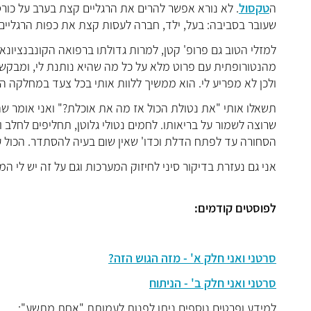
ה
טקסול
. לא נורא אפשר להרים את הרגליים קצת בערב על כור
שעובר בסביבה: בעל, ילד, חברה לעסות קצת את כפות הרגליים 
למזלי הטוב גם פרופ' קטן, למרות גדולתו ברפואה הקונבנציונא
מהנטורופתית עם פרוט מלא על כל מה שהיא נותנת לי, ומבקשת
ולכן לא מפריע לי. הוא ממשיך ללוות אותי בכל צעד במחלקה
תשאלו אותי "את נטולת הכול אז מה את אוכלת?" ואני אומר שהר
שרוצה לשמור על בריאותו. לחמים נטולי גלוטן, תחליפים לחלב ו
הסחורה עד לפתח הדלת וכדו' שאין שום בעיה להסתדר. הכול עניי
אני גם נעזרת בדיקור סיני לחיזוק המערכות וגם על זה יש לי ה
לפוסטים קודמים:
סרטני ואני חלק א' - מזה הגוש הזה?
סרטני ואני חלק ב' - הניתוח
למידע ופרטים נוספים ניתן לפנות לעמותת "אחת מתשע":