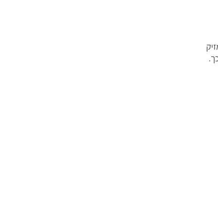
זיק
ך.