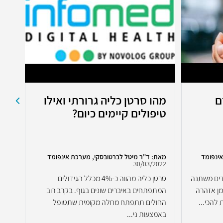
ם
מהו סרטן כליה גרורתי ואילו
חיד
טיפולים קיימים כיום?
בס
ינפומד
מאת: ד"ר מיטל לברטובסקי, מערכת אינפומד
מאת:
2022
30/03/2022
דים משתנה
סרטן כליה מהווה כ-4% מכלל הגידולים
סרטן
מן אזהרה
המתפתחים באיברים שונים בגוף. בקרב רוב
ובעב
להכי...
החולים תתפתח מחלה מקומית שתטופל
פיתו
באמצעות ני...