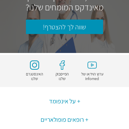
מאינדקס המומחים שלנו?
שווה לך להצטרף!
ערוץ הוידאו של
הפייסבוק
האינסטגרם
Infomed
שלנו
שלנו
על אינפומד
רופאים פופולאריים