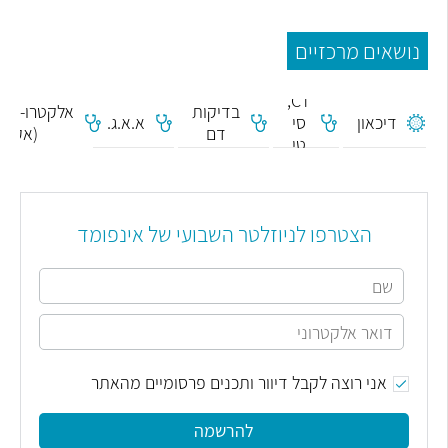
נושאים מרכזיים
CT,
בדיקות
אלקטרו-קרד
דיכאון
סי
א.א.ג.
דם
(אק"ג)
טי
הצטרפו לניוזלטר השבועי של אינפומד
אני רוצה לקבל דיוור ותכנים פרסומיים מהאתר
להרשמה