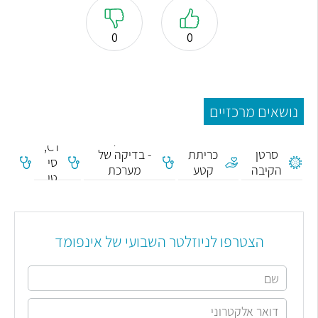
0
0
נושאים מרכזיים
גסטרוסקופיה
CT,
סרטן
כריתת
- בדיקה של
(או
סי
הקיבה
קטע
מערכת
טי
העיכול
הצטרפו לניוזלטר השבועי של אינפומד