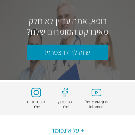
רופא, אתה עדיין לא חלק
מאינדקס המומחים שלנו?
שווה לך להצטרף!
ערוץ הוידאו של
הפייסבוק
האינסטגרם
Infomed
שלנו
שלנו
על אינפומד