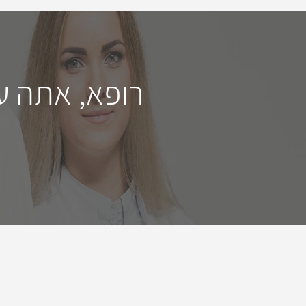
רופא, אתה ע