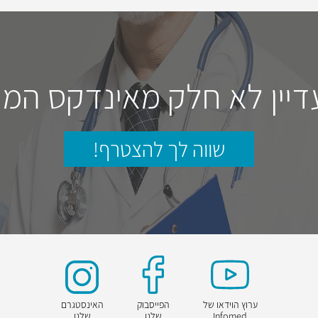
דיין לא חלק מאינדקס המו
שווה לך להצטרף!
ערוץ הוידאו של
הפייסבוק
האינסטגרם
Infomed
שלנו
שלנו