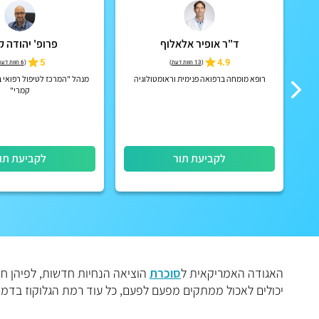
ד"ר אופיר אלאלוף
פרופ' יהודה ק
5
4.9
(
13 חוות דעת
)
(
6 חוות דעת
וכרת
רופא מומחה ברפואה פנימית וראומטולוגיה
מנהל "המרכז לטיפול רפואי ב
רופ’
קמרי"
ניון
לקביעת תור
לקביעת תו
האגודה האמריקאית ל
סוכרת
הוציאה הנחיות חדשות, לפיהן חו
יכולים לאכול ממתקים מפעם לפעם, כל עוד רמת הגלוקוז בדמ