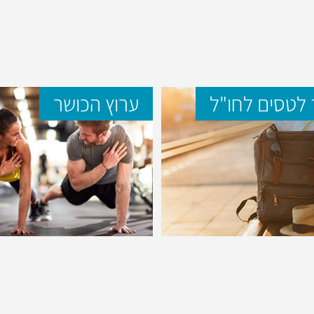
לטסים לחו"ל
ערוץ הכושר