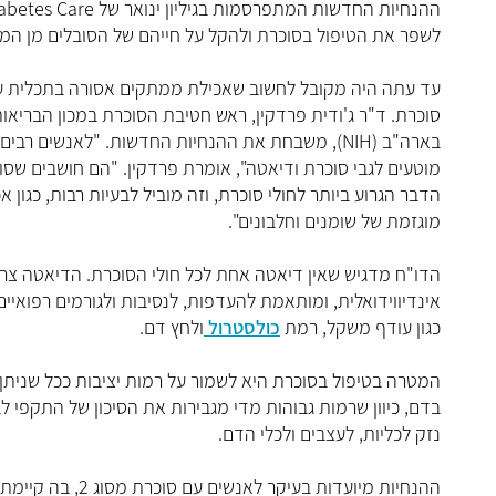
ההנחיות החדשות המתפרסמות בגיליון ינואר של Diabetes Care, נועדו
לשפר את הטיפול בסוכרת ולהקל על חייהם של הסובלים מן המ
עד עתה היה מקובל לחשוב שאכילת ממתקים אסורה בתכלית ע
סוכרת. ד"ר ג'ודית פרדקין, ראש חטיבת הסוכרת במכון הבריאו
בארה"ב (NIH), משבחת את ההנחיות החדשות. "לאנשים רבים יש מושגים
מוטעים לגבי סוכרת ודיאטה", אומרת פרדקין. "הם חושבים שסו
הדבר הגרוע ביותר לחולי סוכרת, וזה מוביל לבעיות רבות, כגון א
מוגזמת של שומנים וחלבונים".
הדו"ח מדגיש שאין דיאטה אחת לכל חולי הסוכרת. הדיאטה צרי
אינדיווידואלית, ומותאמת להעדפות, לנסיבות ולגורמים רפואיים
כגון עודף משקל, רמת
כולסטרול
ולחץ דם.
המטרה בטיפול בסוכרת היא לשמור על רמות יציבות ככל שניתן 
בדם, כיוון שרמות גבוהות מדי מגבירות את הסיכון של התקפי לב
נזק לכליות, לעצבים ולכלי הדם.
ההנחיות מיועדות בעיקר לאנשים עם סוכרת מסוג 2, בה קיימת תנגודת