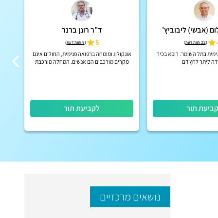
ם (אבשי) ליבוביץ'
ד"ר רונן ברנר
5
(
22 חוות דעת
)
(
9 חוות דעת
)
מית בתל השומר. רופא בכיר
אונקולוג ומומחה ברפואה פנימית, החולים אינם
מומ
דה ליתר לחץ דם
מקרים מורכבים הם אנשים. המחלה מורכבת
והטיפול חייב להיות אישי ומדויק
ביעת תור
לקביעת תור
נושאים מרכזיים