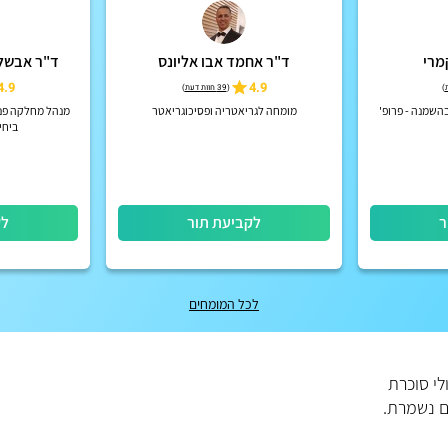
מרי
ד"ר אחמד אבו אליונס
ד"ר אבשלו
4.9
4.9
)
(
39 חוות דעת
)
השמנה - פרופ'
מומחה לגריאטריה ופסיכוגריאטר
מנהל מחלקה פני
ביחי
ר
לקביעת תור
לק
לכל המומחים
לי סוכרת
ם נשמרת.