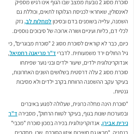
סוכרת מסוג 2 נובעת ממצב שבו הגוף אינו רגיש מספיק
לאינסולין, שאחראי לכניסת הגלוקוז לתאים, וכוללת גם
השמנה, עלייה בשומנים בדם ובסיכון
למחלות לב,
נזק
לכלי דם, כליות ועיניים ושורה ארוכה של סיבוכים נוספים.
כיום, כבר לא קוראים לסוכרת מסוג 2 "סוכרת מבוגרים", כי
גיל החולים ירד משמעותית. לדברי
ד"ר מריאנה רחמיאל
,
אנדוקרינולוגית ילדים, שיעור ילדים ובני נוער שפיתחו
סוכרת מסוג 2 עלה דרסטית בשלושים השנים האחרונות,
בעיקר עקב ההשמנה הרווחת בקרב ילדים ולא מסיבות
גנטיות.
"סוכרת הינה מחלה כרונית, שעלולה לפגוע באיברים
ובמערכות שונות בגוף, בעיקר לטווח הרחוק", מסבירה
ד"ר
נירית אבירן,
אנדוקרינולוגית בכירה במכון סוכרת "מכבי"
בנתניה. "מכאן גם חשיבות איזון הסוכרת, שכן, מחקרים