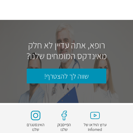
רופא, אתה עדיין לא חלק
מאינדקס המומחים שלנו?
שווה לך להצטרף!
ערוץ הוידאו של
הפייסבוק
האינסטגרם
Infomed
שלנו
שלנו