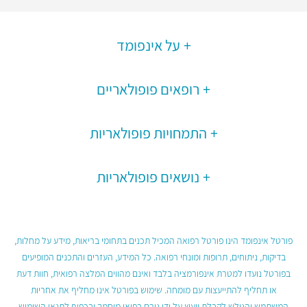
על אינפומד
רופאים פופולאריים
התמחויות פופולאריות
נושאים פופולאריות
פורטל אינפומד הינו פורטל רפואה המכיל תכנים בתחומי בריאות, מידע על מחלות,
בדיקות, ניתוחים, תרופות ומונחי רפואה. כל המידע, העזרים והתכנים המופיעים
בפורטל נועדו למטרת אינפורמציה בלבד ואינם מהווים המלצה רפואית, חוות דעת
או תחליף להתייעצות עם מומחה. שימוש בפורטל אינו מחליף את אחריות
המשתמש והגולש לקבלת ייעוץ על ידי גורם רפואי מוסמך ובכפוף לתנאי השימוש