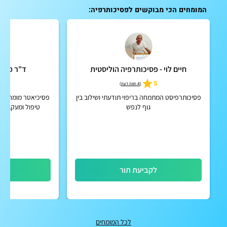
המומחים הכי מבוקשים לפסיכותרפיה:
חיים לוי - פסיכותרפיה הוליסטית
ד"ר מיכא
4.9
5
(
4 חוות דעת
)
פסיכותרפיסט המתמחה בריפוי תודעתי ושילוב בין
פסיכיאטר מומחה מט
גוף לנפש
טיפול ומעקב מק
הפרעות קשב וריכוז
וכרוניו
לקביעת תור
לק
לכל המומחים