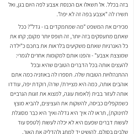
בזה בכלל. אל תשאלו אם הכנסת אצבע לפה היום בגן, ואל
תשירו לה "אצבע בפה זה לא יפה".
מכירים את המשפט "מה שמתמקדים בו - גדל"? ככל
שאתם מתעסקים בזה יותר, זה תופס יותר מקום; קחו את
כל האנרגיות שאתם משקיעים בלראות את בתכם כ"ילדה
שמוצצת אצבע" - והפנו אותם למקומות אחרים לגמרי:
להעצים אותה בכל הדברים הטובים שהיא ובכל
ההתנהלויות הטובות שלה. תספרו לה באוזניה כמה אתם
אוהבים אותה, כמה היא מציירת/ שרה/ רוקדת יפה, עודדו
אותה לעזור בבית (לאפות עוגה, למצוא את זוגות הגרביים
כשמקפלים כביסה, להשקות את העציצים, להביא מוצץ
לתינוקת), תראו לה איך היא גדלה ואיך היא כבר מסוגלת
לעשות דברים שפעם היא לא יכלה לעשות (לטפס עוד
שלבים בסולם, להושיט יד למתג ולהדליק את האור,