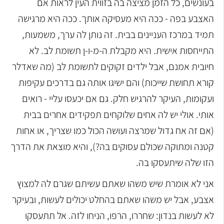
בעונשים, כל הזמן מציצה בה בזווית העין לראות אם
האצבע בפה - ככה היא מעסיקה אותך. ככה היא מרגישה
תמיד במרכז העניינים בבית. זה נותן לה ערך, משמעות,
התייחסות אישית. היא מקבלת ה-מ-ו-ן תשומת לב. לא
חיובית אמנם, אבל ילדים זקוקים לתשומת לב (מה שאדלר
קורא תחושת שייכות) והם ישיגו אותה גם בדרכים עקיפות
ועקומות, העיקר להרגיש חלק. גם אם יכעסו עליי - רואים
אותי. אולי יש לה אחים שלוקחים תפקידים אחרים בבית
(אם זה אח גדול שמרצה ועושה הכול כמו שצריך, או אחות
קטנה ומתוקה שכולם עסוקים בה?), והיא מוצאת את הדרך
הזו שלה שיתעסקו בה.
אני לא אומרת שיש משהו שאתם עשיתם שגרם לה למצוץ
אצבע, אבל יש משהו שאתם בהחלט יכולים לעשות, ובעיקר
לא לעשות בנדון: שחררו, הרפו, הניחו לזה. אל תתעסקו