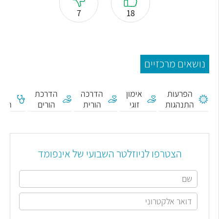
7
18
נושאים מרכזיים
הפרעות
אימון
הדרכה
הדרכת
א
התנהגות
זוגי
הורית
הורים
התפ
הצטרפו לניוזלטר השבועי של אינפומד