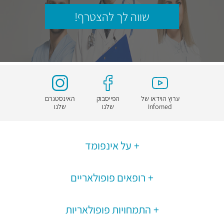
שווה לך להצטרף!
ערוץ הוידאו של
הפייסבוק
האינסטגרם
Infomed
שלנו
שלנו
על אינפומד
רופאים פופולאריים
התמחויות פופולאריות