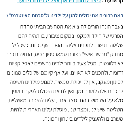
קראו עוד:
כיצד לזהות דיכאון אצל ילדים ובני נוער
האם כהורים אנו יכולים להגן על ילדינו מ"סכנות האינטרנט"?
בעבר הונחו הורים להוציא את המחשב הביתי מחדרו
הפרטי של הילד ולמקמו במקום ציבורי, בו תהיה להם
שליטה ונגישות לתכנים אליהם הוא נחשף. כיום, כשכל ילד
מחזיק "מחשב אישי" בצורת סמארטפון בכיס, הנחיה זו כבר
לא רלוונטית. מגיל צעיר ביותר ילדינו נחשפים לאפליקציות
זדוניות ולתכנים לא ראויים, ועל אף קיומם של כלים מגוונים
לסינון ומעקב, אין לנו יכולת ממשית למנוע מילדינו חשיפה
לתכנים אלה לאורך זמן, ואין לנו את היכולת לפקח באופן
מלא על השימוש בהם. מצד אחד, עלינו להיפרד מאשליית
השליטה שיש לנו, ומצד שני, מוטלת עלינו האחריות להיות
מעורבים ולהעניק לילדינו ביטחון והכוונה.