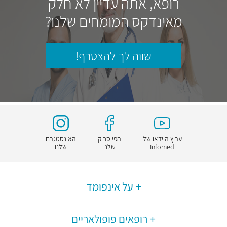
רופא, אתה עדיין לא חלק
מאינדקס המומחים שלנו?
שווה לך להצטרף!
ערוץ הוידאו של
הפייסבוק
האינסטגרם
Infomed
שלנו
שלנו
על אינפומד
רופאים פופולאריים