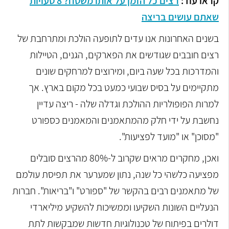
קראו עוד:
רצים כל הזמן על אותו משטח? 8 טעויות
שאתם עושים בריצה
בשנים האחרונות אנו עדים לתופעה הולכת ומתרחבת של
רצים חובבים שגודשים את הפארקים, הגנים, הטיילות
והמדרכות בכל שעה ביום, ומירוצים למרחקים שונים
מתקיימים על בסיס שבועי כמעט בכל מקום בארץ. אך
למרות הפופולריות ההולכת וגדלה שלה - ריצה עדיין
נחשבת על ידי חלק מהמתאמנים והמאמנים כספורט
"מסוכן" או "מועד לפציעות".
ואכן, מחקרים מראים שקרוב ל-80% מהרצים סובלים
מפציעה כלשהי כל שנה, נתון שמערער את תפיסת עולמם
של מתאמנים רבים בהקשר של "ספורט" ו"בריאות". חברות
הנעליים השונות השקיעו וממשיכות להשקיע מיליארדי
דולרים בפיתוח של טכנולוגיות חדשות שמבקשות לתת