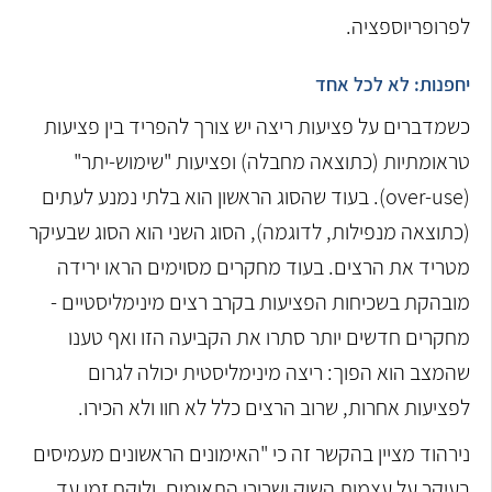
לפרופריוספציה.
יחפנות: לא לכל אחד
כשמדברים על פציעות ריצה יש צורך להפריד בין פציעות
טראומתיות (כתוצאה מחבלה) ופציעות "שימוש-יתר"
(over-use). בעוד שהסוג הראשון הוא בלתי נמנע לעתים
(כתוצאה מנפילות, לדוגמה), הסוג השני הוא הסוג שבעיקר
מטריד את הרצים. בעוד מחקרים מסוימים הראו ירידה
מובהקת בשכיחות הפציעות בקרב רצים מינימליסטיים -
מחקרים חדשים יותר סתרו את הקביעה הזו ואף טענו
שהמצב הוא הפוך: ריצה מינימליסטית יכולה לגרום
לפציעות אחרות, שרוב הרצים כלל לא חוו ולא הכירו.
נירהוד מציין בהקשר זה כי "האימונים הראשונים מעמיסים
בעיקר על עצמות השוק ושרירי התאומים, ולוקח זמן עד