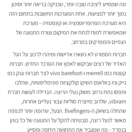
מה שמסייע ליציבה טובה יותר, טכניקה בריאה יותר וסיכון
נמוך יותר לפציעות. אחת המערכות החשובות בתחום הזה
היא מערכת הפרופריוספציה או קינסטזיה - מערכת
שמאפשרת למוח לנתח את המיקום וצורת התנועה של
הגפיים והמפרקים במרחב.
חברות הספורט לא נשארו אדישות ומיהרו לרכוב על הגל
האדיר של רצים שביקשו לאמץ את הטרנד החדש. חברות
קטנות כמו merrell ו-vivo barefoot לצד חברות ענק כמו
נייק וניו באלאנס השיקו קולקציות מינימליסטיות, שהלכו
ותפסו נתח נרחב משוק נעלי הריצה. הגדילה לעשות חברת
vibram, שלרוב מייצרת סוליות עבור נעליים אחרות,
שהחלה בשיווק ה-fivefingers. הנעל, שדומה יותר לכפפה
מאשר לנעל ריצה, מבטיחה להקל על התנועה של כל בוהן
בנפרד - מה שמגביר את התחושה היחפה ומסייע