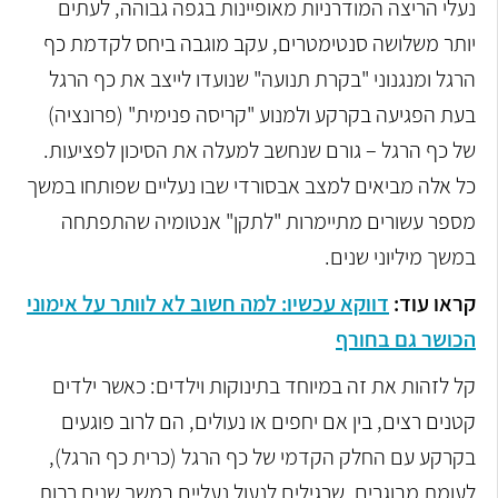
נעלי הריצה המודרניות מאופיינות בגפה גבוהה, לעתים
יותר משלושה סנטימטרים, עקב מוגבה ביחס לקדמת כף
הרגל ומנגנוני "בקרת תנועה" שנועדו לייצב את כף הרגל
בעת הפגיעה בקרקע ולמנוע "קריסה פנימית" (פרונציה)
של כף הרגל – גורם שנחשב למעלה את הסיכון לפציעות.
כל אלה מביאים למצב אבסורדי שבו נעליים שפותחו במשך
מספר עשורים מתיימרות "לתקן" אנטומיה שהתפתחה
במשך מיליוני שנים.
קראו עוד:
דווקא עכשיו: למה חשוב לא לוותר על אימוני
הכושר גם בחורף
קל לזהות את זה במיוחד בתינוקות וילדים: כאשר ילדים
קטנים רצים, בין אם יחפים או נעולים, הם לרוב פוגעים
בקרקע עם החלק הקדמי של כף הרגל (כרית כף הרגל),
לעומת מבוגרים, שרגילים לנעול נעליים במשך שנים רבות