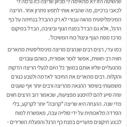
שהשיטה הזו לא מתאימה לי מכיוון שריצה כזו גרמה לי
לכאבי ברכיים, מה שהביא אותי לחפש פתרון אחר. הריצה
המינימליסטית מהווה עבורי לא רק ההבדל בנחיתה על כף
הרגל, אלא גם הבדל במנח הגוף וביציבה, הבדל במיקום
מרכז מסת הגוף וניצול כוח המשיכה".
כמו עדי, רצים רבים שנהנים מריצה מינימליסטית מתארים
חוויה רב-חושית, אפשר לומר אופורית, כשהם עוברים
מהנעליים שליוו אותם במשך כל היום לנעלי הריצה הדקות
והקלות. רבים מתארים את החיבור לאדמה ולטבע כגורם
משמעותי בשיפור ההנאה מהריצה ורבים יותר אף טוענים
שזה סייע להם להימנע מפציעות, שכאמור רוב הרצים חווים
מדי שנה. ההנחה היא שריצה "קרובה" יותר לקרקע, בלי
הפרדה מלאכותית על ידי סולייה עבה, מאפשרת למוח
לבצע תיקונים מזעריים במנח כף הרגל והפעלת השרירים -