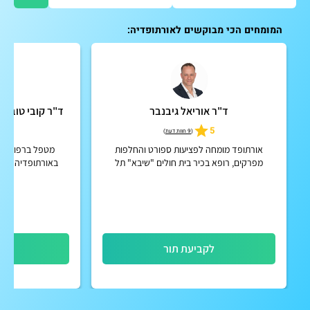
המומחים הכי מבוקשים לאורתופדיה:
ד"ר אוריאל גיבנבר
ד"ר קובי טובי PHD - מרפאת טובי טבעי
5
5
(
9 חוות דעת
)
אורתופד מומחה לפציעות ספורט והחלפות
מטפל ברפואה א
מפרקים, רופא בכיר בית חולים "שיבא" תל
באורתופדיה ונויר
השומר
שונות, מסורתי
לקביעת תור
לק