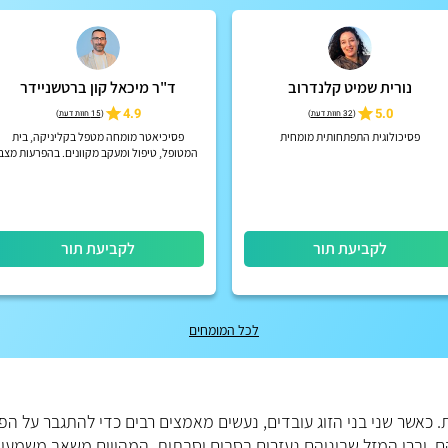
נורית שמיט קלנדרוב
ד"ר מיכאל קון ברטשניידר
4.9
5.0
(
32 חוות דעת
)
(
15 חוות דעת
)
פסיכולוגית התפתחותית מומחית
פסיכיאטר מומחה מטפל בקליניקה, בית
המטופל, טיפול ומעקב מקוונים. בהפרעות מצב
רוח, הפרעות קשב וריכוז, הפרעות פסיכוטיות
אקוטיות וכרוניות, הפרעות אישי...
לקביעת תור
לקביעת תור
לכל המומחים
. כאשר שני בני הזוג עובדים, נעשים מאמצים רבים כדי להתגבר על הפ
הם, וברי המזל שביניהם נעזרים בסבים וסבתות, המהווים משאב משמעות