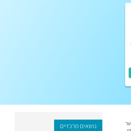
ער
נושאים מרכזיים
י