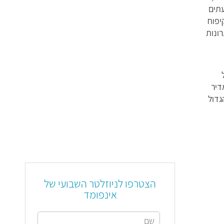
עתים
יפוח
ונות
דיר
גדול
הצטרפו לניוזלטר השבועי של
אינפומד