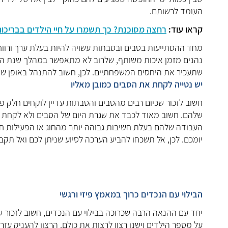
העומד לרשותם.
קראו עוד:
רחצה מסוכנת? כך תשמרו על חיי הילדים בבריכות
מחד ההסתייעות בסבים ובסבתות עשויה להיות בעלת ערך ורוו
נהנים מזמן איכות משותף, שלרוב לא מתאפשר במהלך שנת הלי
שתעכיר את היחסים המשפחתיים. לכן, חשוב להתנהל באופן ש
יש נטייה לקחת את הסבים כמובן מאליו
חשוב לזכור שכיום רבים מהסבים והסבתות עדיין לוקחים חלק פ
שלהם. חשוב מאוד לכבד את שגרת היום של הסבים ולא לקחת כמו
העבודה שלהם בעלת חשיבות גבוהה יותר מהחוג או הפעילות ח
יומכם. לכן, אל תשכחו להביע הערכה לסיוע שניתן לכם ואל תקבל
הבילוי עם הנכדים כרוך ב
מאמץ פיזי ורגשי
יחד עם ההנאה הרבה שכרוכה בבילוי עם הנכדים, חשוב לזכור 
על מספר הילדים וישנו רצון לרצות את כולם. הרצון להעניק עזרה 