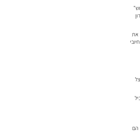
ש"
ון
 את
יובי
צל
יל
 הם