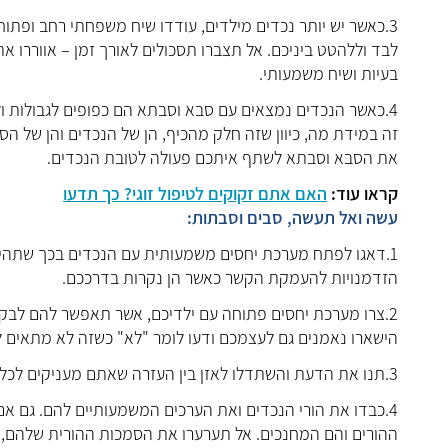
3.כאשר יש יותר נכדים מילדים, עודדו שיח משפחתי רחב ופת
לבד וללהטט ביניכם. אל תצברו תסכולים לאורך זמן – אווררו א
בעיות ושיח משמעותי.
4.כאשר הנכדים נמצאים עם סבא וסבתא הם כפופים לגבולות ו
זה במידת מה, כיוון שזה חלק מהכיף, הן של הנכדים והן של הסבי
את הסבא וסבתא לשתף איתכם פעולה לטובת הנכדים.
קראו עוד:
האם אתם זקוקים לטיפול זוגי? כך תדעו
עשה ואל תעשה, סבים וסבתות:
1.דאגו לפתח מערכת יחסים משמעותית עם הנכדים בכך שתהיו מ
הזדמנויות להעמקת הקשר כאשר הן נקרות בדרככם.
2.צרו מערכת יחסים פתוחה עם ילדיכם, אשר תאפשר להם לבק
הישארו נאמנים גם לעצמכם ודעו לומר "לא" כשזה לא מתאים לכ
3.תנו את הדעת והשתדלו לאזן בין העזרה שאתם מעניקים לכל ילדיכם, כך שלא תיווצר תחושת תחרות או קיפוח.
4.כבדו את הורי הנכדים ואת הערכים המשמעותיים להם. גם אם 
ההורים והם המחנכים. אל תערערו את הסמכות ההורית שלהם, מ