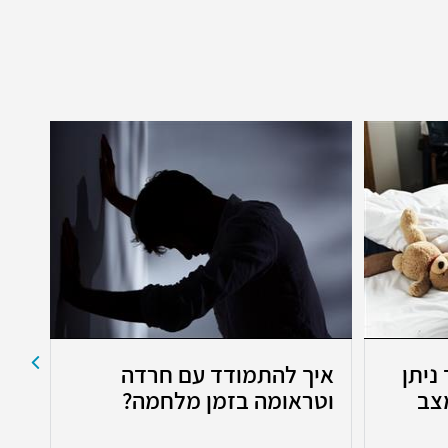
ניתן
איך להתמודד עם חרדה
בק
צב
וטראומה בזמן מלחמה?
התו
המ