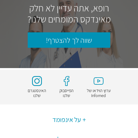
רופא, אתה עדיין לא חלק
מאינדקס המומחים שלנו?
שווה לך להצטרף!
ערוץ הוידאו של
הפייסבוק
האינסטגרם
Infomed
שלנו
שלנו
על אינפומד