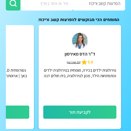
המומחים הכי מבוקשים להפרעות קשב וריכוז:
ד"ר הדס מאירסון
שי
5
5.0
(
33 חוות דעת
)
נוירולוגית ילדים בכירה, מומחית בנוירולוגיה ילדים
נטור
והתפתחות הילד, מכון לנוירולוגיה, בית חולים דנה
באך | ארומתרפיסטי
דואק, איכילוב
לקביעת תור
לק