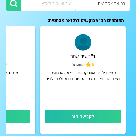
המומחים הכי מבוקשים לרפואה אסתטית:
ד"ר שירן שחר
ד"ר
4.9
5
(
3 חוות דעת
)
רופאת ילדים העוסקת גם ברפואה אסתטית.
מנתח עיניים
בעלת שני תארי דוקטורט. עובדת במחלקת ילדים
ובטיפול נמרץ ילדים במרכז הרפואי מעייני
הישועה
לקביעת תור
לק