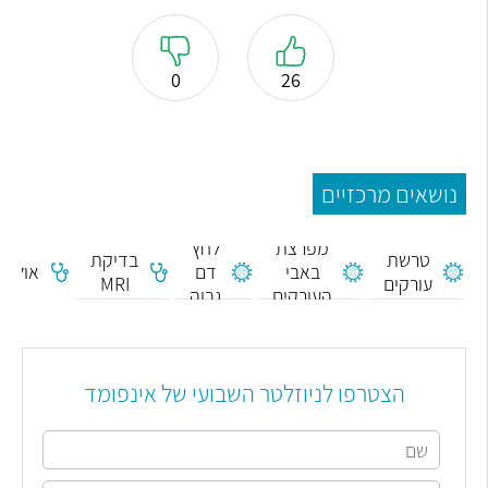
0
26
נושאים מרכזיים
מפרצת
לחץ
טרשת
בדיקת
באבי
דם
אולטר
עורקים
MRI
העורקים
גבוה
הצטרפו לניוזלטר השבועי של אינפומד