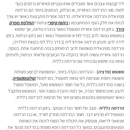
ליד קבוצות עצבים אשר מעבירים אותו עצביים מאזורים נרחבים בגוף
למוח. סוגי ההרדמה האזורית, או הבלוק, הנפוצים ביותר הם הרדמה
ספינאלית והרדמה אפידוראלית. הרדמה אזורית מתבצעת כאשר יש צורך
לנתח את חלק הגוף התחתון כמו ב
ניתוח קיסרי
וניתוח ל
החלפת מפרק
הירך
. בזמן הרדמה אזורית המטופל נשאר בהכרה מלאה, אך שימוש
בטשטוש נעשה לרוב בכדי לוודא שהמטופל נשאר רגוע בזמן הניתוח. בזמן
לידה לרוב תינתן הרדמה אפידורלית (בדרך כלל לפי בקשת היולדת),
והרדמה ספינאלית משמשת לרוב לניתוחים בגפה תחתונה אחת. בנוסף,
הרדמה אזורית עשויה לעזור בהקלה על הכאבים שלאחר הניתוח, ולעיתים
נעשה בה שימוש גם ביחד עם הרדמה כללית.
טשטוש (סדציה)
- ההרדמה הקלה ביותר, המשמשת לביצוע פעולות
פשוטות יחסית שגורמות לאי נוחות למטופל, כמו למשל
קולונוסקופיה
.
בשונה מהרדמה כללית, כל עוד חומר הטשטוש פועל, המטופל מסוגל
להגיב ואינו מחוסר הכרה, אך רמת ההכרה נמוכה יותר. הטשטוש מתקבל
כאשר משתמשים במינונים נמוכים יותר של תרופות להרדמה כללית.
הרדמה כללית
- מצב של חוסר הכרה מבוקר. בזמן הרדמה כללית
המטופל לא מרגיש דבר. חומר ההרדמה מוזרק לווריד, או כגז הרדמה
שנשאף לריאות, ומפסיק את היכולת של המוח לזהות את האותות
המגיעים מהעצבים. במשך כל ההרדמה רופא מומחה בהרדמה מנטר את