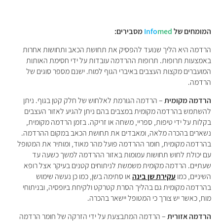
המומחים של
med
Info
מסבירים:
הרדמה היא הליך שנועד להפסיק את תחושת הכאב ותחושות אחרות
באמצעות תרופות. תרופות ההרדמה עובדות על ידי חסימת האותות
המועברים מקצות העצבים באיברי הגוף למוח. ישנם מספר סוגים של
הרדמה.
הרדמה מקומית
– הרדמה הגורמת לאלחוש של חלק קטן בגוף. ניתן
להשתמש בהרדמה מקומית במצבים בהם ניתן להגיע לאזור העצבים
בקלות על ידי טיפות, ספריי, משחה או זריקה. בזמן הרדמה מקומית,
נשארים בהכרה מלאה, ומאבדים את תחושת הכאב במקום ההרדמה.
בהרדמה מקומית, חומר ההרדמה פועל מהר מאוד, ומותיר את המטופל
עם יכולת לחוש תחושות עמומות באזור ההרדמה למשך כשעה עד
שעתיים. הרדמה מקומית משמשת לניתוחים קטנים בעיקר אצל רופא
השיניים, כמו
עקירת שן בינה
או סתימה בשן, כמו כן נעשה שימוש
בהרדמה מקומית גם בהליך הסרת קטרקט ולקיחת ביופסיה, ובניתוחי
מוח, כאשר יש צורך כי המטופל יישאר בהכרה.
הרדמה אזורית
– הרדמה המתבצעת על ידי הזרקה של חומר הרדמה