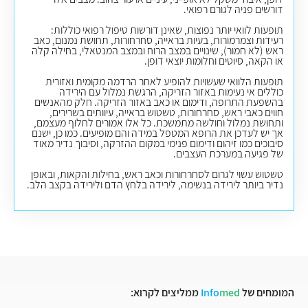
דורשים פניה לגורם רפואי.
תופעות לוואי יותר נפוצות, שאינן דורשות טיפול רפואי כוללות:
רעידות וצמרמורות, בעיות בראייה, סחרחורות, תחושת נמנום, כאב
ראש (לא חמור), שינויים במצב הרוח ובמצב המנטאלי, בחילה קלה
או הקאה, סיוטים וחלומות יוצאי דופן.
תופעות הלוואי שעשויות להופיע לאחר הרדמה מקומית ואזורית
כוללים אי נעימות באזור הזריקה, הרגשת נמלול עם הירידה
בהשפעת התרופה, ודימום או כאב באזור הזריקה. חלק מהאנשים
חווים כאבי ראש, סחרחורות, טשטוש בראייה, עיוותים בשרירים,
ותחושת נמלול וחולשה מתמשכת. כל אלו אמורים לחלוף מעצמם,
אך יש לעדכן את הרופא המטפל במידה והם מופיעים. כמו כן, ישנם
סיבוכים כמו זיהום ודימום פנימי במקום ההזרקה, וסיבוך נדיר מאוד
של פגיעה במערכת העצבים.
טשטוש עשוי לגרום לסחרחורות וכאב ראש, בחילות והקאות, ובאופן
נדיר ביותר לירידה בנשימה, לירידה בלחץ הדם ולירידה בקצב הלב.
המומחים של
med
Info
ממליצים לקרוא: