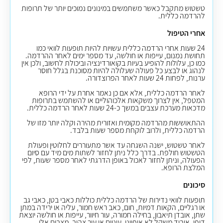
טשטוש מתקבל כאשר משתמשים במינונים נמוכים יותר של תרופות
להרדמה כללית.
אחרי הטיפול
24 שעות אחרי הרדמה כללית עשויות להיות תופעות לוואי כמו
תחושת נמנום, עייפות או חולשה, עד מספר ימים לאחר ההרדמה.
כמו כן, עלולות להופיע בעיות בקואורדינציה וביכולת לחשוב, ולכן אין
לנהוג או לבצע כל פעולה שעלולה להיות מסוכנת בגלל חוסר
ערנות, לפחות 24 שעות לאחר הפרוצדורה.
לאחר הרדמה כללית, אלא אם כן נאמר אחרת על ידי הרופא
המטפל, אין לצרוך משקאות אלכוהוליים או להשתמש בתרופות
מדכאות מערכת עצבים במשך כ-24 שעות לאחר הרדמה כללית.
ההתאוששות מהרדמה מקומית ואזורית מהירה וקלה יותר מזו של
הרדמה כללית, ולרוב לוקחת מספר שעות בלבד.
לאחר טשטוש, ישנה השגחה עד אשר מתעוררים לחלוטין ופעולת
הטשטוש חולפת. בדרך כלל ניתן לחזור לשתות מים מיד עם סיום
הפעולה, וניתן לחזור לאכול באופן הדרגתי לאחר מספר שעות, לפי
המלצת הרופא.
סיכונים
תופעות לוואי נדירות של הרדמה כללית כוללות כאבי בטן, כאבי גב
או רגליים, הקאות דמיות, חום, כאב ראש חמור, עליה או ירידה במתן
שתן, אובדן תיאבון, בחילה חמורה, עור חיוור, עייפות או חולשה יוצאת
דופן, איבוד משקל לא אופייני, עיניים או עור צהוב. מצבים אלו