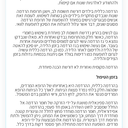
ולהתוודע לאלרגיות שונות אם קיימות.
הרדמה כללית בילדים דורשת תשומת לב, וישנן תרופות הרדמה
שונות שנבדקו מחקרית בילדים והן בטוחות לשימוש. לעומת זאת
אנשים מבוגרים רגישים במיוחד להשפעות של תרופת הרדמה
מסוגים שונים, דבר אשר עלול להעלות את הסיכון לתופעות לוואי.
גם לנשים בהריון נדרשת תשומת לב מיוחדת בשימוש בחומרי
הרדמה, כאשר חלק מהתרופות נבדקו ואחרות לא. מאלו שנבדקו
נמצא כי גז הרדמה עשוי לגרום למומים מולדים ופגיעות אחרות
בעובר. אם נעשה שימוש בגז הרדמה בזמן הלידה, יש סיכון להאטה
של הלידה ולדימום לאחר הלידה. כמו כן, הרדמה כללית עשויה
לגרום לתופעות כמו רדימות בוולד אם ניתנות בכמויות גדולות בזמן
הצירים והלידה.
הרדמה מקומית ואזורית לא דורשת הכנה מיוחדת.
בזמן הטיפול
בהרדמה כללית, ההרדמה היא באחריותו של הרופא המרדים,
שמהווה חלק בלתי נפרד מצוות הניתוח. לאורך כל הניתוח הרופא
המרדים מנטר את הדופק, לחץ הדם, וריווי החמצן בדם המטופל.
הרדמה ספינאלית מושגת על ידי הזרקה של חומר הרדמה אל
החלל שמסביב לחוט השדרה באופן חד פעמי; בהרדמה
אפידוראלית, חומר הרדמה מוחדר מחוץ לחלל זה וצינורית קטנה
מוחדרת דרך המחט, וכך כשמוציאים את המחט, ניתן להמשיך ולתת
תרופות דרך הצינורית. גם הרדמות אלו מבוצעות על ידי רופא
מרדים. השפעת ההרדמה מתחילה תוך מספר דקות בדרך כלל.