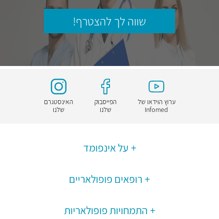
שווה לך להצטרף!
ערוץ הוידאו של
הפייסבוק
האינסטגרם
Infomed
שלנו
שלנו
על אינפומד
רופאים פופולאריים
התמחויות פופולאריות