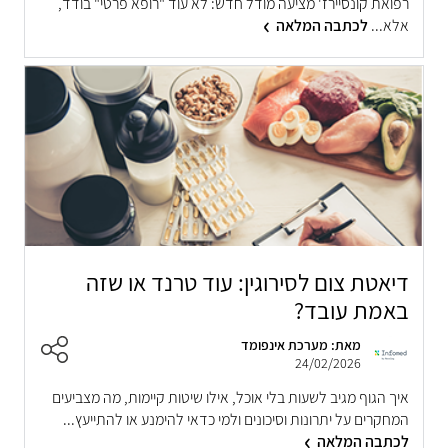
רפואת קונסיירז' מציעה מודל חדש: לא עוד "רופא פרטי" בודד,
אלא...
לכתבה המלאה
דיאטת צום לסירוגין: עוד טרנד או שזה
באמת עובד?
מאת: מערכת אינפומד
24/02/2026
איך הגוף מגיב לשעות בלי אוכל, אילו שיטות קיימות, מה מצביעים
המחקרים על יתרונות וסיכונים ולמי כדאי להימנע או להתייעץ...
לכתבה המלאה