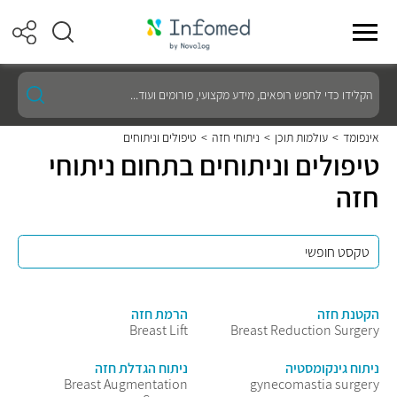
הקלידו
כדי
לחפש
רופאים,
אינפומד
>
עולמות תוכן
>
ניתוחי חזה
>
טיפולים וניתוחים
מידע
טיפולים וניתוחים בתחום ניתוחי
מקצועי,
פורומים
חזה
ועוד...
הקטנת חזה
הרמת חזה
Breast Lift
Breast Reduction Surgery
ניתוח גינקומסטיה
ניתוח הגדלת חזה
Breast Augmentation
gynecomastia surgery