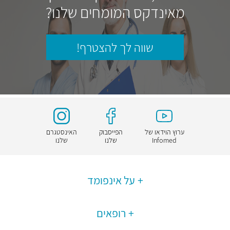
מאינדקס המומחים שלנו?
שווה לך להצטרף!
ערוץ הוידאו של
הפייסבוק
האינסטגרם
Infomed
שלנו
שלנו
על אינפומד
רופאים