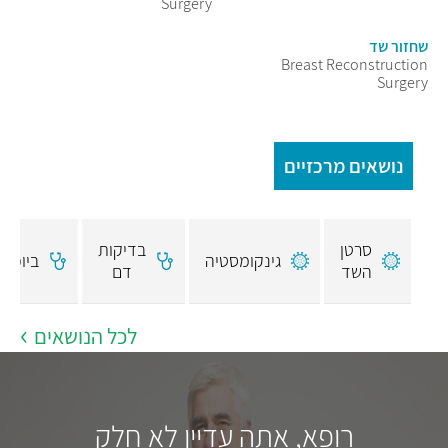
Surgery
שחזור שד
Breast Reconstruction
Surgery
נושאים מרכזיים
סרטן
בדיקות
גינקומסטיה
ביופסי
השד
דם
לכל הנושאים
רופא, אתה עדיין לא חלק