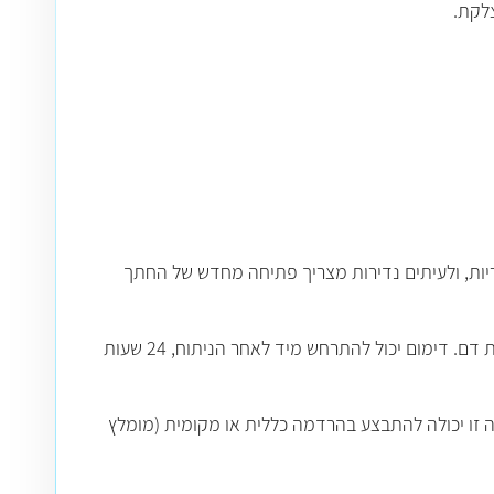
צלקת.
ריות, ולעיתים נדירות מצריך פתיחה מחדש של החתך
דימום- בעיקר באזור הניתוח כתוצאה מטראומה מקומית לרקמה, אולם לעיתים נדירות גם דימומים סיסטמיים המצריכים קבלת מנות דם. דימום יכול להתרחש מיד לאחר הניתוח, 24 שעות
ה זו יכולה להתבצע בהרדמה כללית או מקומית (מומלץ