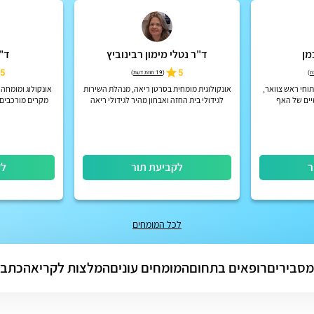
מן
ד"ר נטלי מימון רבינוביץ
ד"ר
5
5
)
(
19 חוות דעת
)
וחי ראש צוואר,
אונקולוגית מומחית בסרטן ריאה, מנהלת השירות
אונקולוג ומומחה 
יים של האף
לגידולי בית החזה ואבחון מהיר לגידולי ריאה
מקרים מורכבים
בבית חולים מאיר
והטיפול ח
ר
לקביעת תור
לק
לכל המומחים
מסבירים
רופאים בתחום
המומחים עונים
המלצות לקריאה
כתבו