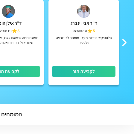
ד"ר אבי וינברג
ד"ר אילן הוכ
 רמת
5
5
(
10 חוות דעת
)
(
11 חוות דעת
פלסטיקאי פנים מומלץ – מומחה לכירורגיה
רופא מומחה לרפואת אא"ג, נית
פלסטית
מיתרי קול וניתוחים אסתט
לקביעת תור
לקביעת תו
המומחים 