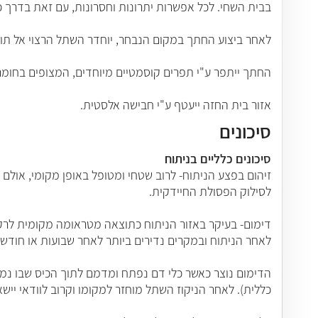
בבית השחי. לכל אפשרות יתרונות וחסרונות, עם זאת בדר
לאחר ביצוע החתך במקום הנבחר, יוחדר השתל הרצוי אל תוך
החתך ייתפר ע"י תפרים קוסמטיים מיוחדים, המצופים בחומר 
אזור בית החזה ייעטף ע"י חבישה אלסטית.
סיכונים
סיכונים כלליים בניתוח
זיהום בפצע הניתוח- לרוב שטחי ומטופל באופן מקומי, אול
לסילוק הפסולת החיידקית.
לאחר הניתוח ובמקרים נדירים ביותר לאחר שבועות או חודשי
הדימום נוצר כאשר כלי דם נפתח ומדמם לתוך הכיס שבו נמצ
כללית). לאחר הניקוז השתל מוחזר למקומו וקרוב לוודאי יישאר נקז בשד למשך 24 שעות כ