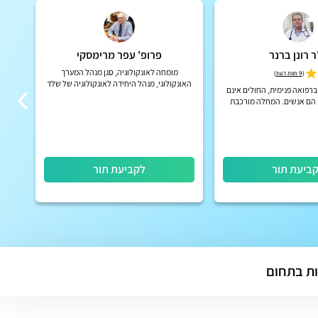
 רונן ברנר
פרופ' עפר מרימסקי
דוק
ע
מומחה לאונקולוגיה, סגן מנהל המערך
(
9 חוות דעת
)
האונקולוגי, מנהל היחידה לאונקולוגיה של שלד
ברפואה פנימית, החולים אינם
ורקמה רכה ומנהל מרפאת מעקב אונקולוגית
 הם אנשים. המחלה מורכבת
רפ
במרכז הרפואי תל אביב ע"ש סוראס...
ייב להיות אישי ומדויק
נקו
הסר
ביעת תור
לקביעת תור
ת בתחום