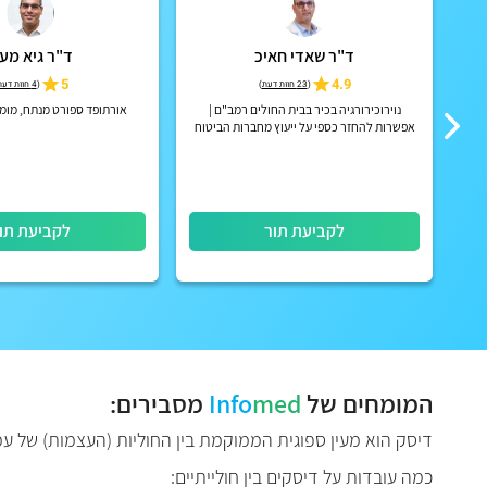
ד"ר שאדי חאיכ
ד"ר גיא מעו
5
4.9
(
23 חוות דעת
)
(
4 חוות דעת
פות
נוירוכירורגיה בכיר בבית החולים רמב"ם |
אורתופד ספורט מנתח, מומ
אפשרות להחזר כספי על ייעוץ מחברות הביטוח
הפרטיות
לקביעת תור
לקביעת תו
המומחים של
med
Info
מסבירים:
דיסק הוא מעין ספוגית הממוקמת בין החוליות (העצמות) של ע
כמה עובדות על דיסקים בין חולייתיים: