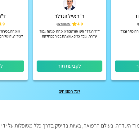
ז
ד"ר אייל הנדלר
ד"ר
4.9
4.9
)
(
20 חוות דעת
)
חה כתף וברך
ד"ר הנדלר הינו אורתופד מומחה ומנתח עמוד
מומחה בכירורג
שדרה. עובד כרופא ומנתח בכיר במחלקת
לכירורגיה של הכתף , ב
נוירוכירורגיה בבית החולים "בילינסון"
ר
לקביעת תור
לק
לכל המומחים
מוד השדרה. בעולם הרפואה, בעיות בדיסק בדרך כלל מטופלות על ידי