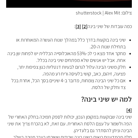
צילום: shutterstock | Alex Mit
כמה עובדות של שיני בינה
[2]
[3]
:
שיני בינה בוקעות בדרך כלל במהלך שנות העשרה המאוחרות או
בתחילת שנות ה-20.
מחקר אחד מצא כי לכ-53% מהאוכלוסייה הכללית יש לפחות שן בינה
אחת. אבל יש אנשים שלא מפתחים שיני בינה בכלל.
חלק משיני הבינה עלול לגרום לבעיות דנטליות כגון צפיפות יתר,
פציעה, זיהום, כאב, קושי בלעיסה וריח רע מהפה.
אם כל שיני הבינה צומחות, מדובר ב-4 שיניים בסך הכל, אחרת בכל
צד וחלק של הלסת.
למה יש שיני בינה?
[4]
שיני בינה שבוקעות במקומן הנכון, יכולות לספק תמיכה בחלק האחורי של
הפה ולשמור על עצם הלסת האחורית. עם זאת, לא בהכרח צריך את שיני
הבינה וניתן להסתדר גם בלעדיהן.
חלק מהמדענים רואים בשיני בינה שרידים ששירתו בעבר מטרה בשלב