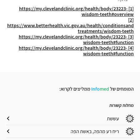
https://my.clevelandclinic.org/health/body/23223-
[1]
wisdom-teeth#overview
[2]
https://www.betterhealth.vic.gov.au/health/conditionsand
treatments/wisdom-teeth
https://my.clevelandclinic.org/health/body/23223-
[3]
wisdom-teeth#function
https://my.clevelandclinic.org/health/body/23223-
[4]
wisdom-teeth#function
המומחים של
med
Info
ממליצים לקרוא:
מחלות קשורות
עששת
ריח רע מהפה, באשת הפה