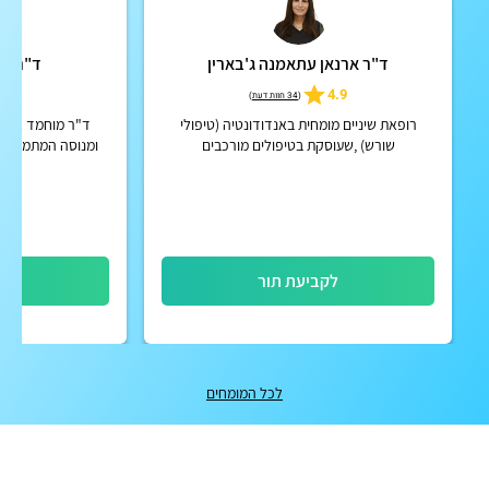
ד"ר ארנאן עתאמנה ג'בארין
ד"ר מו
5
4.9
(
34 חוות דעת
)
רופאת שיניים מומחית באנדודונטיה (טיפולי
ד"ר מוחמד אבו עב
שורש) ,שעוסקת בטיפולים מורכבים
ומנוסה המתמחה במ
ומיקרוכירורגיה
לקביעת תור
לק
לכל המומחים