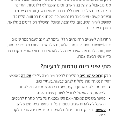
מסוים באבולוציה של בני האדם, וכיום הן כבר לא רלוונטיות.
התזונה
הפרימיטיבית של אבותינו כללה הרבה צמחים נאים, אגוזים קשיחים
ובשרים קשים - ושיני בינה היו נחוצות כדי לטחון את המזונות הללו כדי
שהעיכול יהיה תקין. כיום, כלי הכנת האוכל והאכילה המודרניים ביטלו את
הצורך בשיני בינה.
התרגלות לשינויים התזונתיים הללו, גרמה לגוף גם לעבור כמה שינויים
אבולוציוניים קטנים. לדוגמה, הלסתות של האדם המודרני הפכו לקטנות
יותר, וזו ככל הנראה הסיבה שבגללה לאנשים רבים אין מספיק מקום בפה
כדי ששיני הבינה יצמחו.
מתי שיני בינה גורמות לבעיות?
חלק מ
רופאי השיניים
ממליצים להסיר שיני בינה על-ידי
עקירה
כאמצעי
זהירות מאחר שהן עלולות לגרום לבעיות בעתיד כגון:
ציסטה - לפני שהשן בוקעת, שק הרקמה שסביבה יכול לפתח
לציסטה, מה שעלול להוביל לאובדן עצם בלסת.
פגיעה בשיניים סמוכות - אם השן נמצאת על צדה מתחת לחניכיים,
היא עלולה להרוס שיניים סמוכות על ידי פגיעה בשורשים שלהן.
עששת
- חיידקים ורובד יכולים להצטבר סביב שן בינה שרק חלקה
בחוץ.