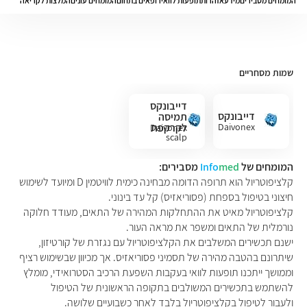
המומחים מסבירים
מידע
אזהרות
תופעות לוואי
רופאים בתחום
המומחים עונים
המלצות לקריאה
שמות מסחריים
דייבונקס
דייבונקס
תמיסה
Daivonex
לקרקפת
Daivonex
scalp
solution
המומחים של
med
Info
מסבירים:
קלציפוטריול הוא תרופה הדומה מבחינה כימית לוויטמין D ומיועד לשימוש
חיצוני בטיפול בספחת (פסוריאזיס) קל עד בינוני.
קלציפוטריול מאיט את ההתחלקות המהירה של התאים, מעודד חלוקה
נורמלית של התאים ומשפר את מראה העור.
ישנם תכשירים המשלבים את הקלציפוטריול עם נגזרת של קורטיזון,
שיתרונם בהטבה מהירה של תסמיני פסוריאזיס. אך מכיוון שבשימוש רציף
וממושך ייתכנו תופעות לוואי בעקבות השפעת הרכיב הסטרואידי, מומלץ
להשתמש בתכשירים המשולבים בתקופה הראשונית של הטיפול
ולעבור לטיפול בקלציפוטריול בלבד לאחר כשבועיים שלושה.