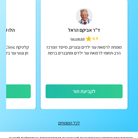
ד"ר אביקם הראל
הלו קליניק - nic
5
4.9
(
65 חוות דעת
)
מומחה לרפואת עור ילדים ובוגרים, מייסד המרכז
הרב-תחומי לרפואת עור ילדים ומתבגרים ברמת
חן ונגעי עור בליי
החייל, תל אביב
בלייזר עם ניסיון 
החלמה
לקביעת תור
לק
לכל המומחים