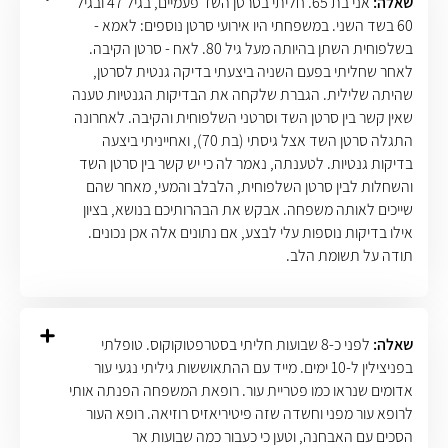
שאלה:
אני בת 65. חליתי בסרטן השד פעמיים, בגיל 47 ובגיל
60 בשד השני. במשפחתי היו אירועי סרטן נוספים: לאמא -
בשלפוחית השתן בהיותה מעל גיל 80. לאח - סרטן הקיבה.
לאחר שחליתי בפעם השניה ביצעתי בדיקה גנטית לסרטן,
שהיתה שלילית. הגברת שלקחה את הבדיקות הגנטיות טענה
שאין קשר בין סרטן השד וסרטני השלפוחית והקיבה. לאחרונה
התגלה סרטן השד אצל גיסתי (בת 70), ואחייניתי ביצעה
בדיקות גנטיות. לטענתה, נאמר לה כי יש קשר בין סרטן השד
והשחלות לבין סרטן השלפוחית, הלבלב והמעי, מאחר שהם
שייכים לאותה משפחה. אבקש את הבהרותיכם בנושא, בציון
אילו בדיקות נוספות עלי לבצע, אם נתונים אלה אכן נכונים.
תודה על תשומת הלב.
שאלה:
לפני כ-8 שבועות חליתי בסטרפטוקוקוס. טופלתי
בפניצילין ל-10 ימים. מייד עם ההתאוששות גיליתי נגעי עור
אדומים שנראו כמו פטריית עור. רופאת המשפחה הפנתה אותי
לרופא עור מפני וחשדה שזה פיטיריאזיס רוזיאה. רופא העור
הסכים עם האבחנה, וטען כי כעבור כמה שבועות אר