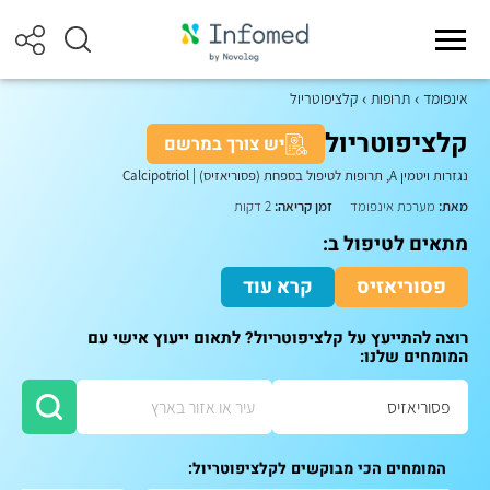
אינפומד
תרופות
קלציפוטריול
קלציפוטריול
יש צורך במרשם
נגזרות ויטמין A, תרופות לטיפול בספחת (פסוריאזיס)
|
Calcipotriol
מאת:
מערכת אינפומד
זמן קריאה:
2 דקות
מתאים לטיפול ב:
פסוריאזיס
קרא עוד
רוצה להתייעץ על קלציפוטריול? לתאום ייעוץ אישי עם
המומחים שלנו:
המומחים הכי מבוקשים לקלציפוטריול: