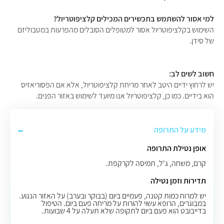
למי אסור להשתמש בתכשירים המכילים קלציפוטריול?
השימוש בקלציפוטריול אסור למטופלים הסובלים מהפרעות במטבוליזם
של סידן.
חשוב לשים לב:
יש לרחוץ ידיים היטב לאחר מריחת קלציפוטריול, אלא אם הפסוריאזיס
הוא בידיים. כמו כן, קלציפוטריול אנו מיועד לשימוש באזור הפנים.
מידע על התרופה
אופן נטילת התרופה
קרם, משחה, ג'ל, תמיסה לקרקפת.
תדירות וזמן נטילה
יש למרוח כמות קטנה, פעמיים ביום (בבוקר ובערב) על האזור הנגוע.
במבוגרים, הרופא עשוי להורות על מריחה פעם ביום. הטיפול
בדייבובט הוא פעם ביום לתקופה שלא תעלה על 4 שבועות.