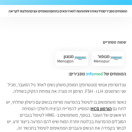
המומחים מסבירים
מידע
אזהרות
תופעות לוואי
רופאים בתחום
המומחים עונים
המלצות לקריאה
שמות מסחריים
מנופור
מנוגון
Menogon
Menopur
המומחים של
med
Info
מסבירים:
גונדוטרופין אנושי (מנוטרופין) המופק משתן נשים לאחר גיל המעבר, מכיל
שני הורמונים: LH ו - FSH. הורמון זה מגרה את צמיחת הזקיק בשחלה.
כאשר משתמשים בו לטיפול בהפרעות פוריות בנשים עם כישלון שחלתי, יש
לתת גם
הורמון HCG
המסייע להפריית הביצית ולשלבי הצמיחה
הראשונים של העובר. בנוסף, משתמשים ב- HMG לטיפול בגברים
הסובלים מהפרעות בבלוטת יותרת המוח שיש להם הפרעה בייצור זרע. יש
לבחור בקפידה את הנשים והגברים המתאימים לטיפול בתכשיר זה.