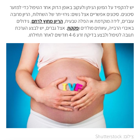
יש להקפיד על המינון הניתן ולעקוב באופן הדוק אחר הטיפול כדי למזער
סיכונים. סיכונים אפשריים אצל נשים: גירוי יתר של השחלות, הריון מרובה
עוברים, לידה מוקדמת או הפלה טבעית,
הריון מחוץ לרחם
, גידולים
באיברי הרבייה, עיוותים מולדים ו
פקקת
. אצל גברים, יש לבצע הערכת
תגובה לטיפול ולבצע בדיקת זרע 4-6 חודשים לאחר תחילתו.
צילום: Shutterstock