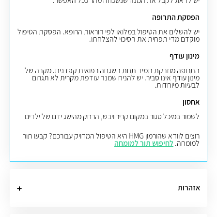
יש לדאוג לקבל את המנה שנשכחה מהר ככל האפשר.
הפסקת התרופה
יש להשלים את הטיפול במלואו לפי הוראות הרופא. הפסקת הטיפול
מוקדם מדי תפחית את הסיכוי להצלחתו.
מינון עודף
התרופה מוזרקת תמיד תחת השגחה רפואית קפדנית. מקרה של
מינון עודף אינו סביר. יש להניח שמנה עודפת מקרית לא תגרום
לבעיות מיוחדות.
אחסון
לשמור במיכל סגור במקום קריר ויבש, הרחק מהישג ידם של ילדים
רוצים לוודא שהורמון HMG היא הטיפול המדויק עבורכם? קבעו תור
למומחה.
לחיפוש תור למומחה
אזהרות