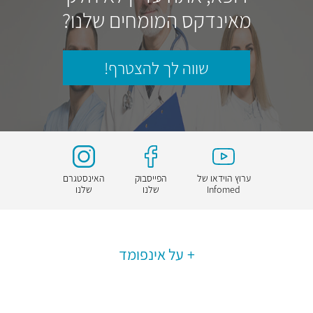
מאינדקס המומחים שלנו?
שווה לך להצטרף!
ערוץ הוידאו של
הפייסבוק
האינסטגרם
Infomed
שלנו
שלנו
על אינפומד