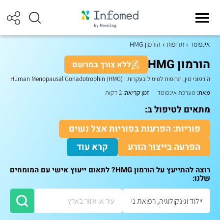
אינפומד
תרופות
הורמון HMG
הורמון HMG
ללא צורך במרשם
הורמוני מין, תרופות לטיפול בעקרות
|
Human Menopausal Gonadotrophin (HMG)
מאת:
מערכת אינפומד
זמן קריאה:
2 דקות
מתאים לטיפול ב:
פוריות: הפרעות בפוריות אצל נשים
הפרעה בייצור הזרע
קרא עוד
רוצה להתייעץ על הורמון HMG? לתאום ייעוץ אישי עם המומחים
שלנו: