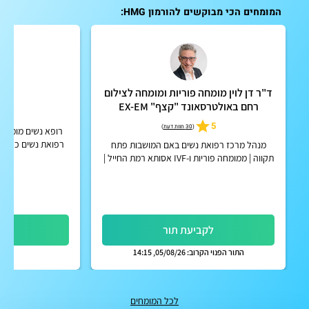
המומחים הכי מבוקשים להורמון HMG:
ד"ר דן לוין מומחה פוריות ומומחה לצילום
ד"ר
רחם באולטרסאונד "קצף" EX-EM
5.0
5
(
30 חוות דעת
)
רופא נשים מומחה לא
רפואת נשים כללית,
מנהל מרכז רפואת נשים באם המושבות פתח
תקווה | ממומחה פוריות ו-IVF אסותא רמת החייל |
אפשרות לקבלת החזר על ייעוץ מחברות הביטוח
הפרטיות
לקביעת תור
לק
התור הפנוי הקרוב: 05/08/26, 14:15
לכל המומחים