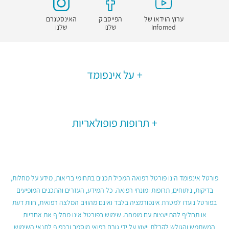
ערוץ הוידאו של
הפייסבוק
האינסטגרם
Infomed
שלנו
שלנו
על אינפומד
תרופות פופולאריות
פורטל אינפומד הינו פורטל רפואה המכיל תכנים בתחומי בריאות, מידע על מחלות,
בדיקות, ניתוחים, תרופות ומונחי רפואה. כל המידע, העזרים והתכנים המופיעים
בפורטל נועדו למטרת אינפורמציה בלבד ואינם מהווים המלצה רפואית, חוות דעת
או תחליף להתייעצות עם מומחה. שימוש בפורטל אינו מחליף את אחריות
המשתמש והגולש לקבלת ייעוץ על ידי גורם רפואי מוסמך ובכפוף לתנאי השימוש