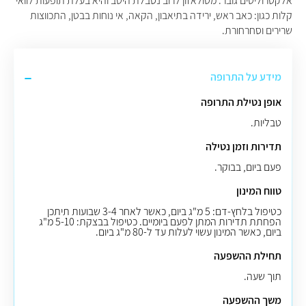
אלקטרוליטים גובר. מטולאזון לרוב נסבלת היטב והיא בעלת תופעות לוואי
קלות כגון: כאב ראש, ירידה בתיאבון, הקאה, אי נוחות בבטן, התכווצות
שרירים וסחרחורת.
מידע על התרופה
אופן נטילת התרופה
טבליות.
תדירות וזמן נטילה
פעם ביום, בבוקר.
טווח המינון
כטיפול בלחץ-דם: 5 מ"ג ביום, כאשר לאחר 3-4 שבועות תיתכן
הפחתת תדירות המתן לפעם ביומיים. כטיפול בבצקת: 5-10 מ"ג
ביום, כאשר המינון עשוי לעלות עד ל-80 מ"ג ביום.
תחילת ההשפעה
תוך שעה.
משך ההשפעה