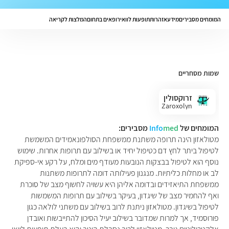
המומחים מסבירים
מידע
אזהרות
תופעות לוואי
רופאים בתחום
המלצות לקריאה
שמות מסחריים
זרוקסולין
Zaroxolyn
המומחים של
med
Info
מסבירים:
מטולאזון הינה תרופה משתנת ממשפחת הסולפונאמידים המשמשת
לטיפול ביתר לחץ דם כטיפול יחיד או בשילוב עם תרופות אחרות. שימוש
נוסף הוא לטיפול בבצקות הנובעות מעודף מים ומלח, על רקע אי-ספיקת
לב או מחלות כליתיות. מנגנון פעילותה דומה לתרופות משתנות
ממשפחת התיאזידים ובדומה אליהן היא עשויה לחשוף מצב של סוכרת
ואף להחמיר מצב של שיגדון, בעיקר בשילוב עם תרופות המשמשות
לטיפול בשיגדון. מטולאזון ניתנת לרוב בשילוב עם משתני לולאה כגון
פורוסמיד, אך למרות שמדובר בשילוב יעיל הסיכון להתייבשות ואובדן