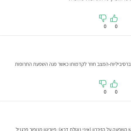
0
0
 רברסיביליות-המצב חוזר לקדמותו כאשר פגה השפעת התרופות
0
0
פעה על הזיכרון (איני נוטלת דכא): פיוריגון מנופור פרגניל