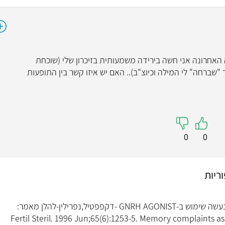
ולי פוריות כ- 3 שנים. בשנה האחרונה אני חשה בירידה משמעותית בזיכרון שלי (שוכחת
ברחה" לי המילה וכיוצ"ב).. האם יש איזו קשר בין התופעות
0
0
וריות
ירידה רברסיבילית בזכרון נצפתה בטיפולים שנעשה שימוש ב-GNRH AGONIST -דקפפטיל,נפרילין-להלן מאמר:
Fertil Steril. 1996 Jun;65(6):1253-5. Memory complaints a