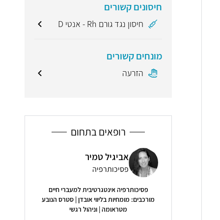
חיסונים קשורים
חיסון נגד גורם Rh - אנטי D
מונחים קשורים
הזרעה
רופאים בתחום
ר (וייזל)
אביגיל טמיר
ד"ר ל
לוגיה, רפואת נשים
פסיכותרפיה
יילוד
פסיכותרפיה אינטגרטיבית למעברי חיים
5.0
( 27 חוות דעת )
מורכבים: מומחיות בליווי אובדן | סטרס הנובע
מטראומה | וניהול רגשי
עימה ומיקצועית. כל
"ד״ר קוגן רופא ס
ורה נגישה מובנת
ועדי