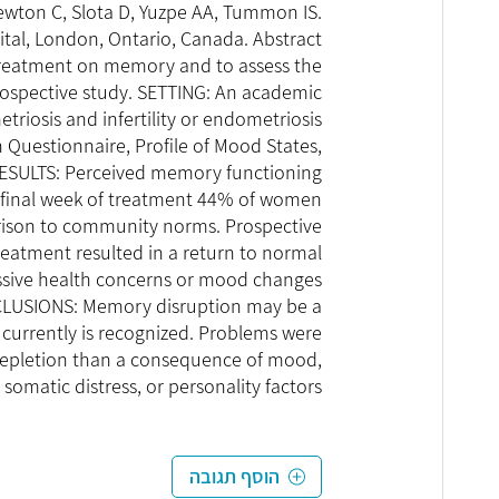
ewton C, Slota D, Yuzpe AA, Tummon IS.
tal, London, Ontario, Canada. Abstract
treatment on memory and to assess the
rospective study. SETTING: An academic
iosis and infertility or endometriosis
estionnaire, Profile of Mood States,
. RESULTS: Perceived memory functioning
 final week of treatment 44% of women
ison to community norms. Prospective
atment resulted in a return to normal
ssive health concerns or mood changes
NCLUSIONS: Memory disruption may be a
urrently is recognized. Problems were
 depletion than a consequence of mood,
somatic distress, or personality factors
הוסף תגובה