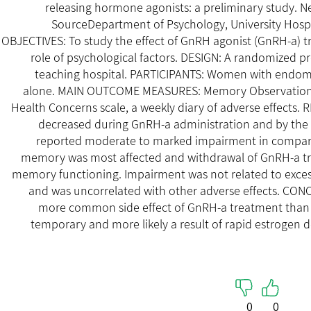
releasing hormone agonists: a preliminary study. N
SourceDepartment of Psychology, University Hospi
OBJECTIVES: To study the effect of GnRH agonist (GnRH-a) 
role of psychological factors. DESIGN: A randomized p
teaching hospital. PARTICIPANTS: Women with endometr
alone. MAIN OUTCOME MEASURES: Memory Observation Qu
Health Concerns scale, a weekly diary of adverse effects
decreased during GnRH-a administration and by the
reported moderate to marked impairment in compar
memory was most affected and withdrawal of GnRH-a tre
memory functioning. Impairment was not related to exce
and was uncorrelated with other adverse effects. CO
more common side effect of GnRH-a treatment than c
ד"ר רות בא
temporary and more likely a result of rapid estrogen
יילוד וגינקו
4.8
"דר רות אישה מקסימה נ
0
0
המידע הועבר אליי בצ