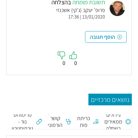
תשובת מומחה
בהצלחה
פרופ' יעקב (ג'קי) אשכנזי
13/01/2020 | 17:36
הוסף תגובה
0
0
נושאים מרכזיים
גלובולין
גידולים
פרימולוט
כריתת
קושר
ממאירים
נור -
פות
הורמוני
בשחלה
נורתיסטרון
מין