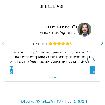
רופאים בתחום
ד"ר אירינה פיינברג
יילוד וגינקולוגיה, רפואת נשים
5
( 14 חוות דעת )
שיש
"ד״ר אירינה נעימה, רגישה ומקצועית. אני כל כך שמחה שדרכנו
"א
שר
נפגשנו במצב כל כך רגיש. לאורך כל התהליך היא הסבירה את
התה
לו
צעדיה וזה הרגיע מאוד והיתה עדינה מאוד. ממליצה בשמחה
"
רבה"
קראו
קראו
עליי
עליי
הצטרפו לניוזלטר השבועי של אינפומד