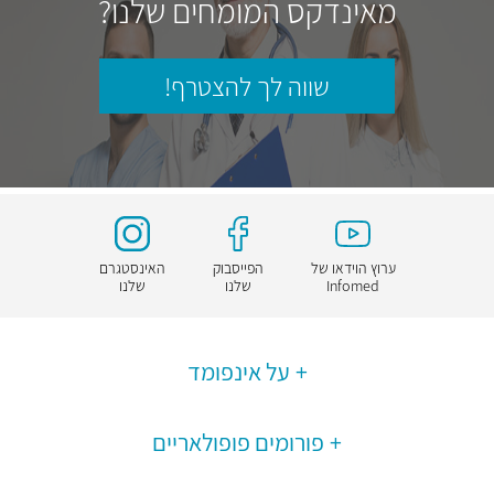
מאינדקס המומחים שלנו?
שווה לך להצטרף!
ערוץ הוידאו של
הפייסבוק
האינסטגרם
Infomed
שלנו
שלנו
על אינפומד
פורומים פופולאריים