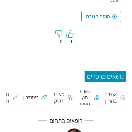
לא סביר
הוסף תגובה
0
0
נושאים מרכזיים
חיסון
הורמון
נגד
הפריה
אנמיה
מעורר
גורם
חוץ
ריטודרין
בהריון
זקיק
Rh -
גופית
FSH
אנטי
D
רופאים בתחום