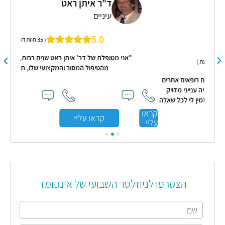
ד"ר איתן ראט
עיניים
5.0
( 35 חוות דעת )
"אני מטופלת של דר' איתן ראט שנים רבות, מרוצה מאוד
מהטיפול המסור והמקצועי שלו, תודה"
ים אחרים
י מדויק
 לכל שאלה
קראו
קראו עליי
עליי
הצטרפו לניוזלטר השבועי של אינפומד