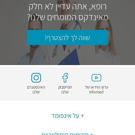
רופא, אתה עדיין לא חלק
מאינדקס המומחים שלנו?
שווה לך להצטרף!
ערוץ הוידאו של
הפייסבוק
האינסטגרם
Infomed
שלנו
שלנו
על אינפומד
פורומים פופולאריים