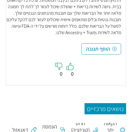
הדמיון הגנטי וההבדלים ביניכם לבין בני המשפחה. ערכת בדיקת DNA
בבית. גישה לשירות בריאות + שושלת שיכול לעזור לך לתת לך תמונה
מלאה יותר של הבריאות שלך עם תובנות מהנתונים הגנטיים שלך.
תובנות גנטיות וכלים מותאמים אישית שיכולים לעזור לכם להקל עליכם
לפעול על הבריאות שלכם. כולל דוחות מורשים על ידי ה-FDA וגישה
מלאה לשירות Ancestry + Traits שלנו.
הוסף תגובה
0
0
נושאים מרכזיים
ח
כריתת
הקאות
חרוט
העמסת
ג
יתר
(קוניזציה)
דאנאזול