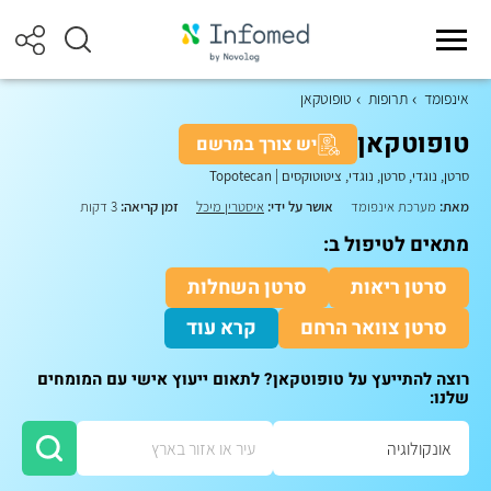
אינפומד
תרופות
טופוטקאן
טופוטקאן
יש צורך במרשם
סרטן, נוגדי, סרטן, נוגדי, ציטוטוקסים
|
Topotecan
מאת:
מערכת אינפומד
אושר על ידי:
איסטרין מיכל
זמן קריאה:
3 דקות
מתאים לטיפול ב:
סרטן ריאות
סרטן השחלות
סרטן צוואר הרחם
קרא עוד
רוצה להתייעץ על טופוטקאן? לתאום ייעוץ אישי עם המומחים
שלנו: