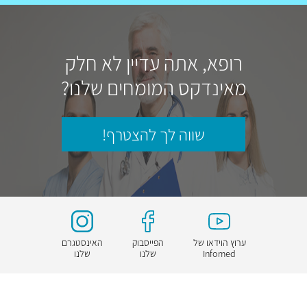
רופא, אתה עדיין לא חלק
מאינדקס המומחים שלנו?
שווה לך להצטרף!
ערוץ הוידאו של
הפייסבוק
האינסטגרם
Infomed
שלנו
שלנו