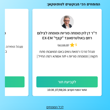
המומחים הכי מבוקשים לטופוטקאן:
ד"ר דן לוין מומחה פוריות ומומחה לצילום
פרופ
רחם באולטרסאונד "קצף" EX-EM
5
5
(
30 חוות דעת
)
מנהל היחידה לאולט
בבי"ח
מנהל מרכז רפואת נשים באם המושבות פתח
תקווה | ממומחה פוריות ו-IVF אסותא רמת החייל |
אפשרות לקבלת החזר על ייעוץ מחברות הביטוח
הפרטיות
לקביעת תור
לק
התור הפנוי הקרוב: 07/08/26, 10:30
לכל המומחים