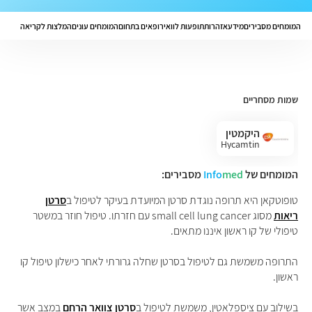
המומחים מסבירים
מידע
אזהרות
תופעות לוואי
רופאים בתחום
המומחים עונים
המלצות לקריאה
שמות מסחריים
היקמטין
Hycamtin
המומחים של
med
Info
מסבירים:
טופוטקאן היא תרופה נוגדת סרטן המיועדת בעיקר לטיפול ב
סרטן
ריאות
מסוג
small cell lung cancer
עם חזרתו. טיפול חוזר במשטר
טיפולי של קו ראשון איננו מתאים
.
התרופה משמשת גם לטיפול בסרטן שחלה גרורתי לאחר כישלון טיפול קו
ראשון.
בשילוב עם ציספלאטין, משמשת לטיפול ב
סרטן צוואר הרחם
במצב אשר