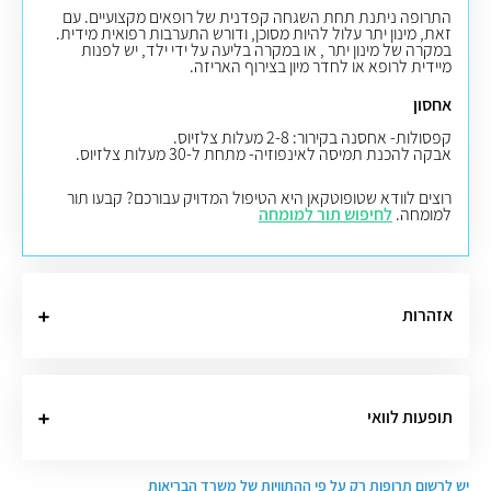
התרופה ניתנת תחת השגחה קפדנית של רופאים מקצועיים. עם
זאת, מינון יתר עלול להיות מסוכן, ודורש התערבות רפואית מידית.
במקרה של מינון יתר , או במקרה בליעה על ידי ילד, יש לפנות
מיידית לרופא או לחדר מיון בצירוף האריזה.
אחסון
קפסולות- אחסנה בקירור: 2-8 מעלות צלזיוס
.
אבקה להכנת תמיסה לאינפוזיה- מתחת ל-30 מעלות צלזיוס.
רוצים לוודא שטופוטקאן היא הטיפול המדויק עבורכם? קבעו תור
למומחה.
לחיפוש תור למומחה
אזהרות
תופעות לוואי
יש לרשום תרופות רק על פי ההתוויות של משרד הבריאות