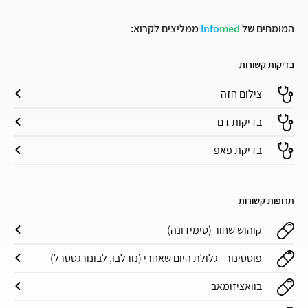
המומחים של
med
Info
ממליצים לקרוא:
בדיקות קשורות
צילום חזה
בדיקות דם
בדיקת פאפ
תרופות קשורות
קוהוש שחור (סימידונה)
פוסטינור - גלולת היום שאחרי (נורלבו, לבונורגסטרל)
בוואציזומאב