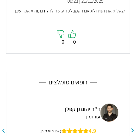
21/11/2025 | 00:23
שאלתי את הנוירולוג אם הסמבלטה עושה לחץ דם ,והוא אמר שכן
0
0
רופאים מומלצים
ד"ר יובל הורביץ
נפרולוגיה
5
( 232 חוות דעת )
"רופא אם יחס חם והסבר מלא שאפו על התיחסותו"