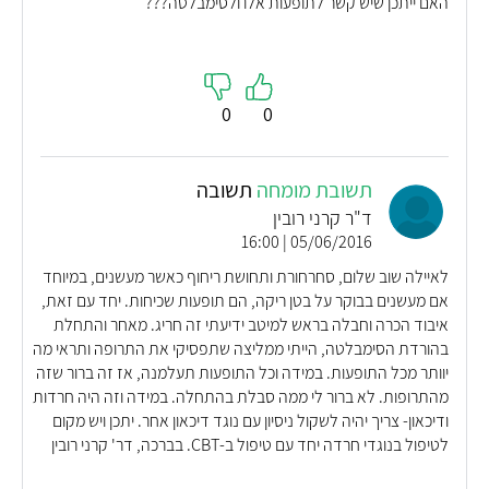
האם ייתכן שיש קשר לתופעות אלו ולסימבלטה???
0
0
תשובת מומחה
תשובה
ד"ר קרני רובין
05/06/2016 | 16:00
לאיילה שוב שלום, סחרחורת ותחושת ריחוף כאשר מעשנים, במיוחד
אם מעשנים בבוקר על בטן ריקה, הם תופעות שכיחות. יחד עם זאת,
איבוד הכרה וחבלה בראש למיטב ידיעתי זה חריג. מאחר והתחלת
בהורדת הסימבלטה, הייתי ממליצה שתפסיקי את התרופה ותראי מה
יוותר מכל התופעות. במידה וכל התופעות תעלמנה, אז זה ברור שזה
מהתרופות. לא ברור לי ממה סבלת בהתחלה. במידה וזה היה חרדות
ודיכאון- צריך יהיה לשקול ניסיון עם נוגד דיכאון אחר. יתכן ויש מקום
לטיפול בנוגדי חרדה יחד עם טיפול ב-CBT. בברכה, דר' קרני רובין