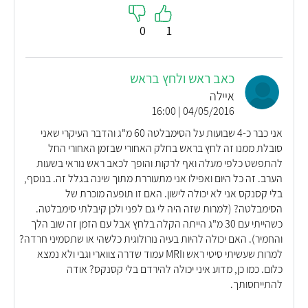
0
1
כאב ראש ולחץ בראש
איילה
04/05/2016 | 16:00
אני כבר כ-4 שבועות על הסימבלטה 60 מ"ג והדבר העיקרי שאני
סובלת ממנו זה לחץ בראש בחלק האחורי שבזמן האחורי החל
להתפשט כלפי מעלה ואף לרקות והופך לכאב ראש נוראי בשעות
הערב. זה כל היום ואפילו אני מתעוררת מתוך שינה בגלל זה. בנוסף,
בלי קסנקס אני לא יכולה לישון. האם זו תופעה מוכרת של
הסימבלטה? (למרות שזה היה לי גם לפני ולכן קיבלתי סימבלטה.
כשהייתי עם 30 מ"ג הייתה הקלה בלחץ אבל עם הזמן זה שוב הלך
והחמיר). האם יכולה להיות בעיה נורולוגית כלשהי או שתסמיני חרדה?
למרות שעשיתי סיטי ראש וMRI עמוד שדרה צווארי וגבי ולא נמצא
כלום. כמו כן, מדוע איני יכולה להירדם בלי קסנקס? אודה
להתייחסותך.