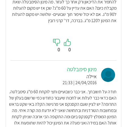
להחמיר את הדיכאון ורק אחר כך לעזור. מה מינון הסימבטלה שאת
מקבלת כיום? האם את עדיין על 60 מ"ג? שכן אז יש מקום להעלות
ל90 מ"ג. אם לא יכול שיפור תוך שבועיים- שלושה יש מקום להעלות
את המינון ל120 מ"ג. בברכה, דר' קרני רובין
0
0
מינון סימבלטה
איילה
24/04/2016 | 21:33
תודה על תשובתך. אני כבר כשבועיים וחצי לוקחת 60 מ"ג סימבלטה.
האם כדאי כבר לעלות או לחכות שיעבור כחודש כפי שרשום בעלון של
התרופה? יש לציין שעם הקסנקס אני מרגישה הקלה באי שקט בראש
ובמחשבות הטורדניות ובתחושה שאני לא יודעת מה קורה איתי. מה
המינון המומלץ לקסנקס ביום ומה התקופה הכי ארוכה שניתן לקחת
אותו? האם במידה ואני מעלה את המינון יכול להיות שתופעות אלו