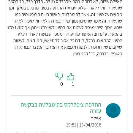
לאיילה שלום, לא ברור לי כמה ציפרלקס נטלת. בדרך כלל, כל המצב
שתיארת חולף לאחר שלוקחים את התרופה במינון מתאים במשך זמן
מתאים על מינון זה. אשר לסימבלטה, כאשר חווים סימפטומים כמו
שתיארת זה אומר שהמינון נמוך מידי. במידה ולא יחול שיפור לאחר
שבוע נוסף הייתי מנסה לעלות את המינון ל90 מ"ג וייתכן אף ל120 מ"ג
בהמשך. ע"פ רוב השיפור מודיע תוך מספר שבועות לאחר העליה
למינון המתאים. ככלל, קודם כל אסור להתייאש, תמיד ניתן לעשות
שילובים של תרופות ולנסות ולמצוא את המתכון המנצח עבור אותו
מטופל. בברכה, דר' קרני רובין
0
1
החלפת ציפלרקס בסימבלטה בבקשה
עזרה
איילה
13/04/2016 | 19:51