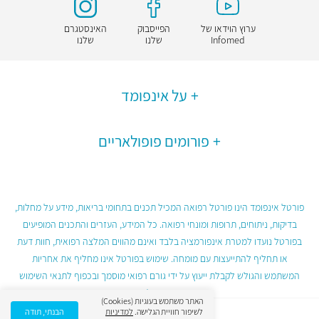
ערוץ הוידאו של
הפייסבוק
האינסטגרם
Infomed
שלנו
שלנו
על אינפומד
פורומים פופולאריים
פורטל אינפומד הינו פורטל רפואה המכיל תכנים בתחומי בריאות, מידע על מחלות,
בדיקות, ניתוחים, תרופות ומונחי רפואה. כל המידע, העזרים והתכנים המופיעים
בפורטל נועדו למטרת אינפורמציה בלבד ואינם מהווים המלצה רפואית, חוות דעת
או תחליף להתייעצות עם מומחה. שימוש בפורטל אינו מחליף את אחריות
המשתמש והגולש לקבלת ייעוץ על ידי גורם רפואי מוסמך ובכפוף לתנאי השימוש
בפורטל.
האתר משתמש בעוגיות (Cookies)
לשיפור חוויית הגלישה.
למדיניות
הבנתי, תודה