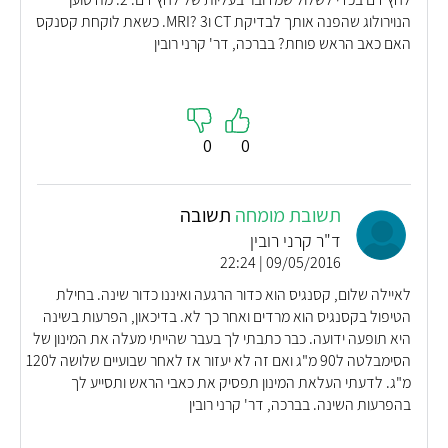
הנוירולוג שהפנה אותך לבדיקת CT וMRI? 3. כשאת לוקחת קסנקס
האם כאב הראש פוחת? בברכה, דר' קרני רובין
0
0
תשובת מומחה
תשובה
ד"ר קרני רובין
09/05/2016 | 22:24
לאיילה שלום, קסנגיס הוא כדור הרגעה ואיננו כדור שינה. בחילת
הטיפול בקסנגיס הוא מרדים ואחר כך לא. בדיכאון, הפרעות בשינה
היא תופעה ידועה. כבר כתבתי לך בעבר שהייתי מעלה את המינון של
הסימבלטה ל90 מ"ג ואם זה לא יעזור אז לאחר שבועיים שלושה ל120
מ"ג. לדעתי העלאת המינון תפסיק את כאבי הראש ותסייע לך
בהפרעות השינה. בברכה, דר' קרני רובין