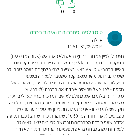
0
0
סימבלטה וסחרחורות ואיבוד הכרה
איילה
31/05/2016 | 11:51
חשוב לי לציין שמדובר בלחץ בראש ולא כאב ראש (שקורה מדי פעם).
בדיקת ה- CT תקינה ו- MRI עמוד שדרה צווארי וגבי יצא תקין. ביום
ראשון הקרוב יש לי MRI ראש. כשציינת לגבי הלחץ דם באמת שמתי לב
שיש לי גם דופק מהיר כשאני קמה משכיבה לעמידה וכשאני
בפעילות.אני אבקש מרופא המשפחה הפנייה לבדיקת הולטר. שאלה
נוספת - לפני כשלושה ימים איבדתי את ההכרה (לאחר עישון
סיגרייה)ונחבלתי בראש. מעולם לא איבדתי הכרה בחיי. עשו לי בדיקת
סיטי מח וראש והכל יצא תקין. בדק אותי נירולוג וגם מבחינתו הכל היה
תקין. שאלתי הי כזו - אני כרגע לוקחת מינון של סימבלטה 30 מ"ג
כשבועיים (לאחר הורדה מ- 60 מ"ג שלוקחתי כחודש וחצי).כבר תקופה
ארוכה שאני סובלת מסחרחורות והרגשה לפעמים שאני לא יכולה
לעמוד וחולשה. כבדות בראש ולפעמים חוסר ריכוז וראייה לא חדה.