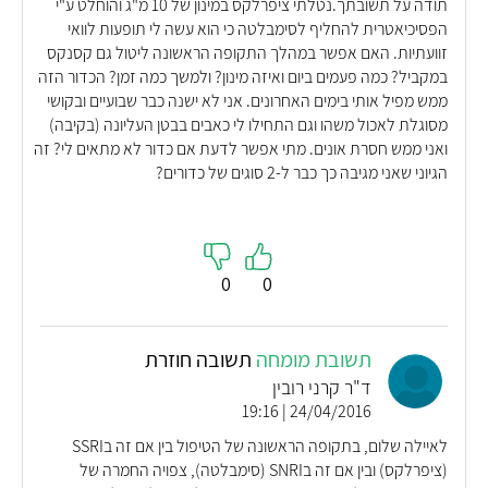
תודה על תשובתך.נטלתי ציפרלקס במינון של 10 מ"ג והוחלט ע"י
הפסיכיאטרית להחליף לסימבלטה כי הוא עשה לי תופעות לוואי
זוועתיות. האם אפשר במהלך התקופה הראשונה ליטול גם קסנקס
במקביל? כמה פעמים ביום ואיזה מינון? ולמשך כמה זמן? הכדור הזה
ממש מפיל אותי בימים האחרונים. אני לא ישנה כבר שבועיים ובקושי
מסוגלת לאכול משהו וגם התחילו לי כאבים בבטן העליונה (בקיבה)
ואני ממש חסרת אונים. מתי אפשר לדעת אם כדור לא מתאים לי? זה
הגיוני שאני מגיבה כך כבר ל-2 סוגים של כדורים?
0
0
תשובת מומחה
תשובה חוזרת
ד"ר קרני רובין
24/04/2016 | 19:16
לאיילה שלום, בתקופה הראשונה של הטיפול בין אם זה בSSRI
(ציפרלקס) ובין אם זה בSNRI (סימבלטה), צפויה החמרה של