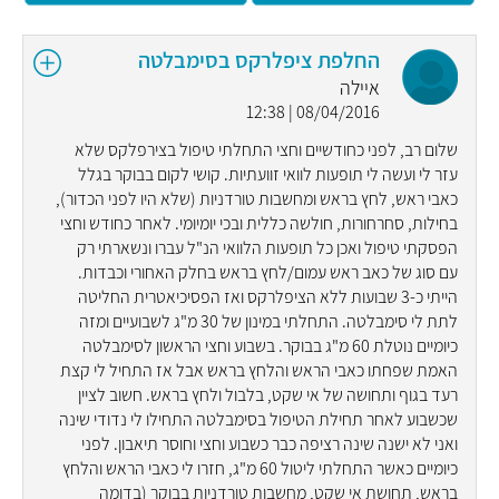
החלפת ציפלרקס בסימבלטה
איילה
08/04/2016 | 12:38
שלום רב, לפני כחודשיים וחצי התחלתי טיפול בצירפלקס שלא
עזר לי ועשה לי תופעות לוואי זוועתיות. קושי לקום בבוקר בגלל
כאבי ראש, לחץ בראש ומחשבות טורדניות (שלא היו לפני הכדור),
בחילות, סחרחורות, חולשה כללית ובכי יומיומי. לאחר כחודש וחצי
הפסקתי טיפול ואכן כל תופעות הלוואי הנ"ל עברו ונשארתי רק
עם סוג של כאב ראש עמום/לחץ בראש בחלק האחורי וכבדות.
הייתי כ-3 שבועות ללא הציפלרקס ואז הפסיכיאטרית החליטה
לתת לי סימבלטה. התחלתי במינון של 30 מ"ג לשבועיים ומזה
כיומיים נוטלת 60 מ"ג בבוקר. בשבוע וחצי הראשון לסימבלטה
האמת שפחתו כאבי הראש והלחץ בראש אבל אז התחיל לי קצת
רעד בגוף ותחושה של אי שקט, בלבול ולחץ בראש. חשוב לציין
שכשבוע לאחר תחילת הטיפול בסימבלטה התחילו לי נדודי שינה
ואני לא ישנה שינה רציפה כבר כשבוע וחצי וחוסר תיאבון. לפני
כיומיים כאשר התחלתי ליטול 60 מ"ג, חזרו לי כאבי הראש והלחץ
בראש, תחושת אי שקט, מחשבות טורדניות בבוקר (בדומה