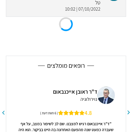
טל
07/10/2022 | 10:02
רופאים מומלצים
פרופ' שחר פרנקל
עיניים
ום
4.9
( 11 חוות דעת )
"מפגש נעים טיפול בתשומת לב ומקצועיות.
( 6 חוות דעת )
 לב לשיפור במצב, על אף
 היינו בביקור. הוא היה